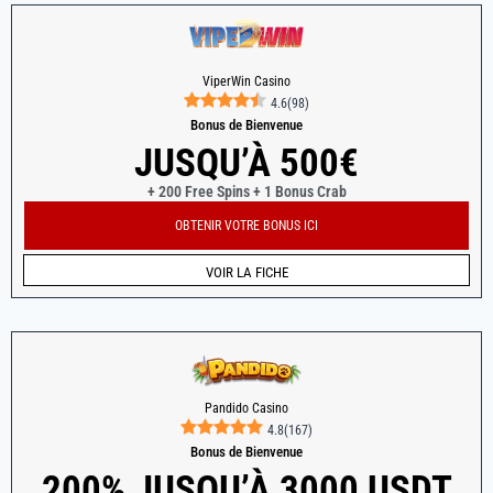
ViperWin Casino
4.6
(
98
)
Bonus de Bienvenue
JUSQU’À 500€
+ 200 Free Spins + 1 Bonus Crab
OBTENIR VOTRE BONUS ICI
VOIR LA FICHE
Pandido Casino
4.8
(
167
)
Bonus de Bienvenue
200% JUSQU’À 3000 USDT