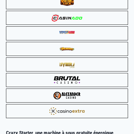
Crazy Starter, une
machine à sous gratuite
énergique