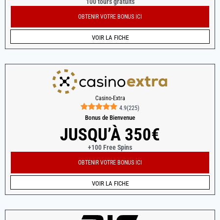
100 tours gratuits
OBTENIR VOTRE BONUS ICI
VOIR LA FICHE
Casino-Extra
4.9
(
225
)
Bonus de Bienvenue
JUSQU’À 350€
+100 Free Spins
OBTENIR VOTRE BONUS ICI
VOIR LA FICHE