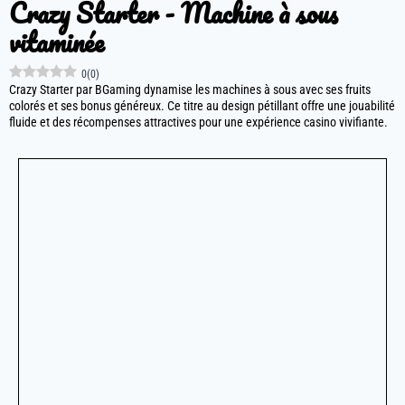
Crazy Starter - Machine à sous
vitaminée
0
(
0
)
Crazy Starter par BGaming dynamise les machines à sous avec ses fruits
colorés et ses bonus généreux. Ce titre au design pétillant offre une jouabilité
fluide et des récompenses attractives pour une expérience casino vivifiante.