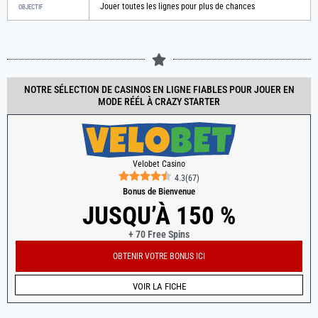
Jouer toutes les lignes pour plus de chances
OBJECTIF
NOTRE SÉLECTION DE CASINOS EN LIGNE FIABLES POUR JOUER EN
MODE RÉÉL À CRAZY STARTER
Velobet Casino
4.3
(
67
)
Bonus de Bienvenue
JUSQU’À 150 %
+ 70 Free Spins
OBTENIR VOTRE BONUS ICI
VOIR LA FICHE