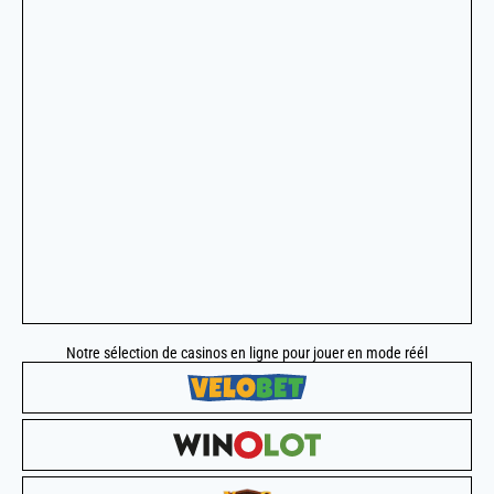
Notre sélection de casinos en ligne pour jouer en mode réél