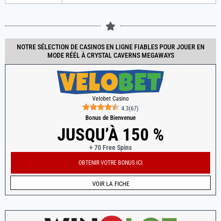
NOTRE SÉLECTION DE CASINOS EN LIGNE FIABLES POUR JOUER EN
MODE RÉÉL À CRYSTAL CAVERNS MEGAWAYS
Velobet Casino
4.3
(
67
)
Bonus de Bienvenue
JUSQU’À 150 %
+ 70 Free Spins
OBTENIR VOTRE BONUS ICI
VOIR LA FICHE