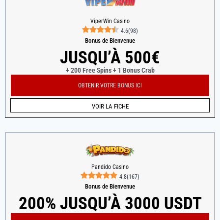
ViperWin Casino
4.6
(
98
)
Bonus de Bienvenue
JUSQU’À 500€
+ 200 Free Spins + 1 Bonus Crab
OBTENIR VOTRE BONUS ICI
VOIR LA FICHE
Pandido Casino
4.8
(
167
)
Bonus de Bienvenue
200% JUSQU’À 3000 USDT