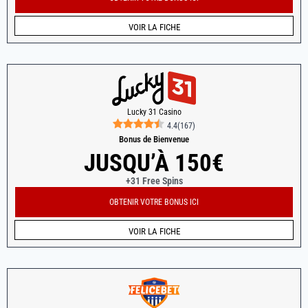
VOIR LA FICHE
Lucky 31 Casino
4.4
(
167
)
Bonus de Bienvenue
JUSQU’À 150€
+31 Free Spins
OBTENIR VOTRE BONUS ICI
VOIR LA FICHE