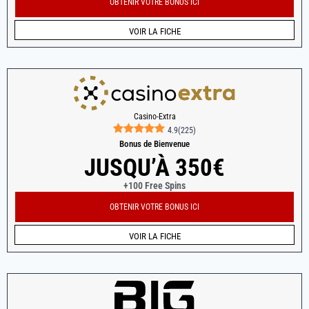
OBTENIR VOTRE BONUS ICI
VOIR LA FICHE
Casino-Extra
4.9
(
225
)
Bonus de Bienvenue
JUSQU’À 350€
+100 Free Spins
OBTENIR VOTRE BONUS ICI
VOIR LA FICHE