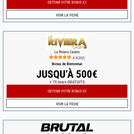
OBTENIR VOTRE BONUS ICI
VOIR LA FICHE
La Riviera Casino
4.9
(
202
)
Bonus de Bienvenue
JUSQU’À 500€
+ 75 tours GRATUITS
OBTENIR VOTRE BONUS ICI
VOIR LA FICHE