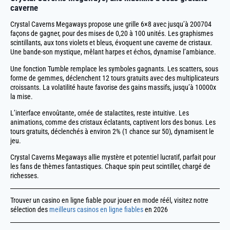
caverne
Crystal Caverns Megaways propose une grille 6×8 avec jusqu’à 200704
façons de gagner, pour des mises de 0,20 à 100 unités. Les graphismes
scintillants, aux tons violets et bleus, évoquent une caverne de cristaux.
Une bande-son mystique, mêlant harpes et échos, dynamise l’ambiance.
Une fonction Tumble remplace les symboles gagnants. Les scatters, sous
forme de gemmes, déclenchent 12 tours gratuits avec des multiplicateurs
croissants. La volatilité haute favorise des gains massifs, jusqu’à 10000x
la mise.
L’interface envoûtante, ornée de stalactites, reste intuitive. Les
animations, comme des cristaux éclatants, captivent lors des bonus. Les
tours gratuits, déclenchés à environ 2% (1 chance sur 50), dynamisent le
jeu.
Crystal Caverns Megaways allie mystère et potentiel lucratif, parfait pour
les fans de thèmes fantastiques. Chaque spin peut scintiller, chargé de
richesses.
Trouver un casino en ligne fiable pour jouer en mode réél, visitez notre
sélection des
meilleurs casinos en ligne fiables
en 2026