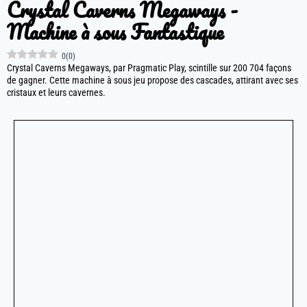
Crystal Caverns Megaways -
Machine à sous Fantastique
0
(
0
)
Crystal Caverns Megaways, par Pragmatic Play, scintille sur 200 704 façons
de gagner. Cette machine à sous jeu propose des cascades, attirant avec ses
cristaux et leurs cavernes.