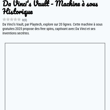
Da Vinci's Vault - Machine à sous
Historique
0
(
0
)
Da Vinci’s Vault, par Playtech, explore sur 20 lignes. Cette machine à sous
gratuites 2025 propose des free spins, captivant avec Da Vinci et ses
inventions secrètes.