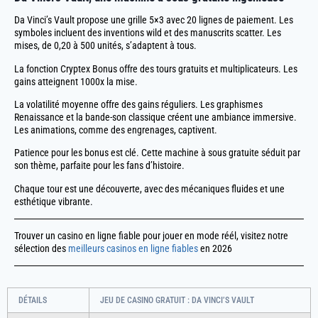
Da Vinci’s Vault propose une grille 5×3 avec 20 lignes de paiement. Les
symboles incluent des inventions wild et des manuscrits scatter. Les
mises, de 0,20 à 500 unités, s’adaptent à tous.
La fonction Cryptex Bonus offre des tours gratuits et multiplicateurs. Les
gains atteignent 1000x la mise.
La volatilité moyenne offre des gains réguliers. Les graphismes
Renaissance et la bande-son classique créent une ambiance immersive.
Les animations, comme des engrenages, captivent.
Patience pour les bonus est clé. Cette machine à sous gratuite séduit par
son thème, parfaite pour les fans d’histoire.
Chaque tour est une découverte, avec des mécaniques fluides et une
esthétique vibrante.
Trouver un casino en ligne fiable pour jouer en mode réél, visitez notre
sélection des
meilleurs casinos en ligne fiables
en 2026
DÉTAILS
JEU DE CASINO GRATUIT : DA VINCI’S VAULT