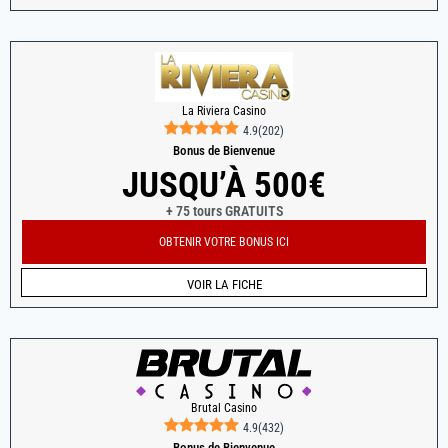
La Riviera Casino
4.9
(
202
)
Bonus de Bienvenue
JUSQU’À 500€
+ 75 tours GRATUITS
OBTENIR VOTRE BONUS ICI
VOIR LA FICHE
Brutal Casino
4.9
(
432
)
Bonus de Bienvenue