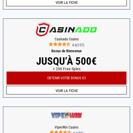
VOIR LA FICHE
Casinado Casino
4.6
(
157
)
Bonus de Bienvenue
JUSQU’À 500€
+ 200 Free Spins
OBTENIR VOTRE BONUS ICI
VOIR LA FICHE
ViperWin Casino