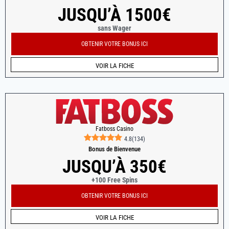
JUSQU’À 1500€
sans Wager
OBTENIR VOTRE BONUS ICI
VOIR LA FICHE
Fatboss Casino
4.8
(
134
)
Bonus de Bienvenue
JUSQU’À 350€
+100 Free Spins
OBTENIR VOTRE BONUS ICI
VOIR LA FICHE