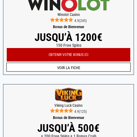
Winolot Casino
4.9
(
245
)
Bonus de Bienvenue
JUSQU’À 1200€
150 Free Spins
OBTENIR VOTRE BONUS ICI
VOIR LA FICHE
Viking Luck Casino
4.9
(
125
)
Bonus de Bienvenue
JUSQU’À 500€
+ 200 Free Spins + 1 Bonus Crab