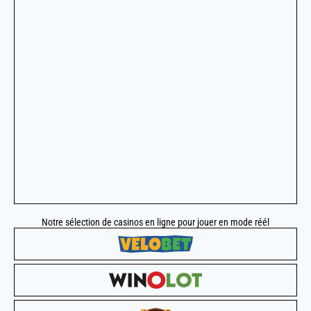
Notre sélection de casinos en ligne pour jouer en mode réél