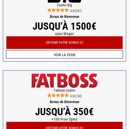
Cazino Big
4.8
(
347
)
Bonus de Bienvenue
JUSQU’À 1500€
sans Wager
OBTENIR VOTRE BONUS ICI
VOIR LA FICHE
Fatboss Casino
4.8
(
134
)
Bonus de Bienvenue
JUSQU’À 350€
+100 Free Spins
OBTENIR VOTRE BONUS ICI