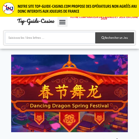
VOTRE COMPARATEUR DE CASINOS ET JEUX EN LIGNE
2026
CASINOS EN LIGNE
JEUX GRATUITS
GUIDE CASINOS
Rechercher un Jeu