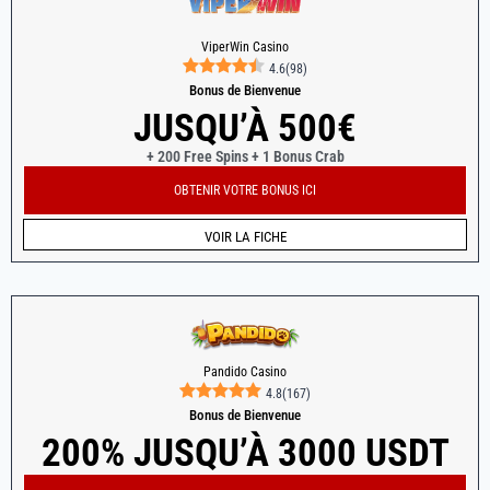
ViperWin Casino
4.6
(
98
)
Bonus de Bienvenue
JUSQU’À 500€
+ 200 Free Spins + 1 Bonus Crab
OBTENIR VOTRE BONUS ICI
VOIR LA FICHE
Pandido Casino
4.8
(
167
)
Bonus de Bienvenue
200% JUSQU’À 3000 USDT