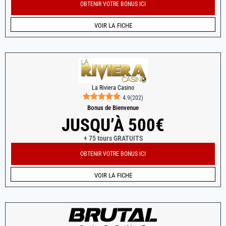
OBTENIR VOTRE BONUS ICI
VOIR LA FICHE
La Riviera Casino
4.9
(
202
)
Bonus de Bienvenue
JUSQU’À 500€
+ 75 tours GRATUITS
OBTENIR VOTRE BONUS ICI
VOIR LA FICHE