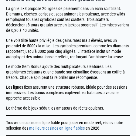
La grille 5×3 propose 20 lignes de paiement dans un écrin scintillant.
Diamants, cloches, cerises et sept animent les rouleaux, avec des wilds
remplaçant tous les symboles sauf les scatters. Trois scatters
déclenchent 8 tours gratuits avec un jackpot progressif. Les mises varient
de 0,20 à 40 unités.
Une volatilité haute privilégie des gains rares mais élevés, avec un
potentiel de 5000x la mise. Les symboles premium, comme les diamants,
rapportent jusqu’à 300x pour cinq alignés. L’interface inclut un mode
autoplay et des animations de reflets, renforçant l’ambiance luxueuse.
Le mode Gem Bonus ajoute des multiplicateurs aléatoires. Les
graphismes éclatants et une bande-son cristalline évoquent un coffre à
trésors. Chaque spin peut faire briller une récompense.
Les lignes fixes assurent une structure robuste, idéale pour des sessions
immersives. Les bonus complexes captivent les habitués, avec une
approche accessible.
Le thème de bijoux séduit les amateurs de récits opulents.
Trouver un casino en ligne fiable pour jouer en mode réél, visitez notre
sélection des
meilleurs casinos en ligne fiables
en 2026