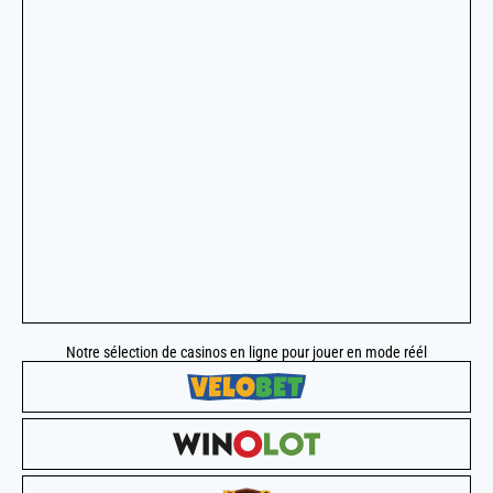
Notre sélection de casinos en ligne pour jouer en mode réél