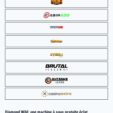
Diamond Wild, une
machine à sous gratuite
éclat