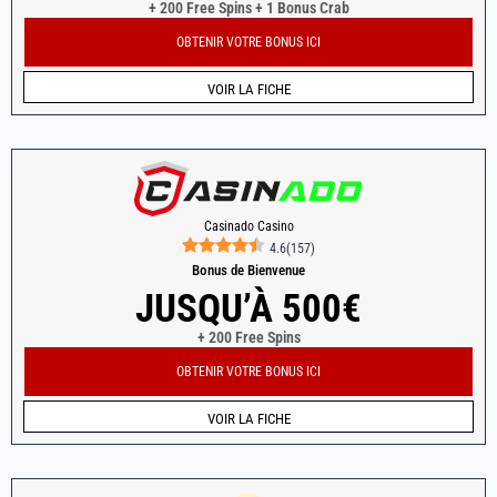
+ 200 Free Spins + 1 Bonus Crab
OBTENIR VOTRE BONUS ICI
VOIR LA FICHE
Casinado Casino
4.6
(
157
)
Bonus de Bienvenue
JUSQU’À 500€
+ 200 Free Spins
OBTENIR VOTRE BONUS ICI
VOIR LA FICHE