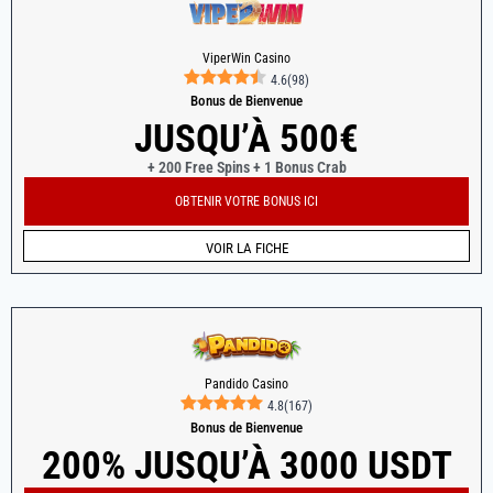
ViperWin Casino
4.6
(
98
)
Bonus de Bienvenue
JUSQU’À 500€
+ 200 Free Spins + 1 Bonus Crab
OBTENIR VOTRE BONUS ICI
VOIR LA FICHE
Pandido Casino
4.8
(
167
)
Bonus de Bienvenue
200% JUSQU’À 3000 USDT