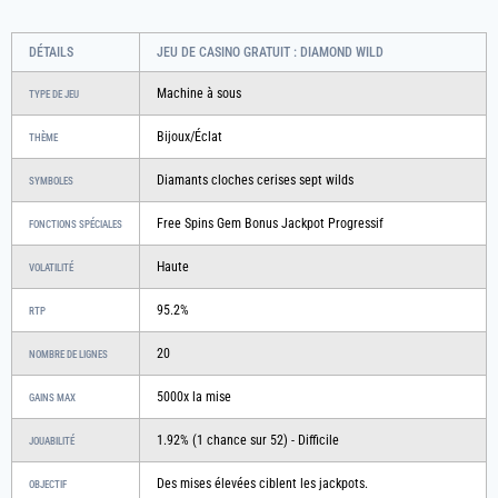
DÉTAILS
JEU DE CASINO GRATUIT : DIAMOND WILD
Machine à sous
TYPE DE JEU
Bijoux/Éclat
THÈME
Diamants cloches cerises sept wilds
SYMBOLES
Free Spins Gem Bonus Jackpot Progressif
FONCTIONS SPÉCIALES
Haute
VOLATILITÉ
95.2%
RTP
20
NOMBRE DE LIGNES
5000x la mise
GAINS MAX
1.92% (1 chance sur 52) - Difficile
JOUABILITÉ
Des mises élevées ciblent les jackpots.
OBJECTIF