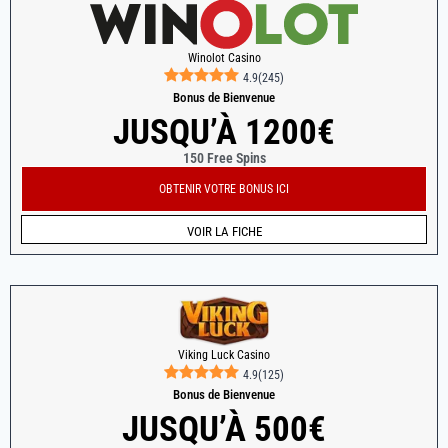
Winolot Casino
4.9
(
245
)
Bonus de Bienvenue
JUSQU’À 1200€
150 Free Spins
OBTENIR VOTRE BONUS ICI
VOIR LA FICHE
Viking Luck Casino
4.9
(
125
)
Bonus de Bienvenue
JUSQU’À 500€