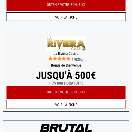
OBTENIR VOTRE BONUS ICI
VOIR LA FICHE
La Riviera Casino
4.9
(
202
)
Bonus de Bienvenue
JUSQU’À 500€
+ 75 tours GRATUITS
OBTENIR VOTRE BONUS ICI
VOIR LA FICHE