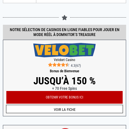
NOTRE SÉLECTION DE CASINOS EN LIGNE FIABLES POUR JOUER EN
MODE RÉÉL À DOMNITOR’S TREASURE
Velobet Casino
4.3
(
67
)
Bonus de Bienvenue
JUSQU’À 150 %
+ 70 Free Spins
OBTENIR VOTRE BONUS ICI
VOIR LA FICHE