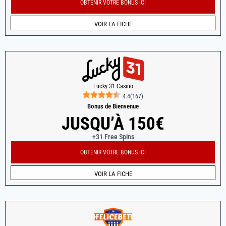
OBTENIR VOTRE BONUS ICI
VOIR LA FICHE
Lucky 31 Casino
4.4
(
167
)
Bonus de Bienvenue
JUSQU’À 150€
+31 Free Spins
OBTENIR VOTRE BONUS ICI
VOIR LA FICHE