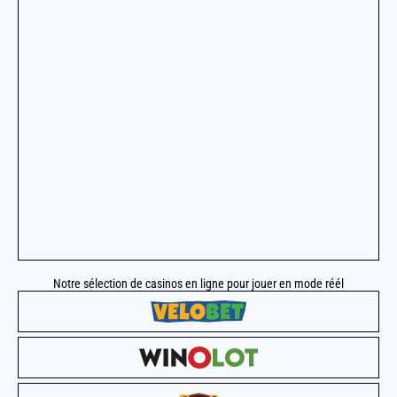
Notre sélection de casinos en ligne pour jouer en mode réél