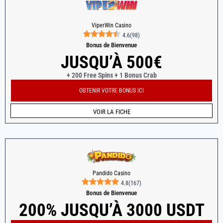
ViperWin Casino
4.6
(
98
)
Bonus de Bienvenue
JUSQU’À 500€
+ 200 Free Spins + 1 Bonus Crab
OBTENIR VOTRE BONUS ICI
VOIR LA FICHE
Pandido Casino
4.8
(
167
)
Bonus de Bienvenue
200% JUSQU’À 3000 USDT