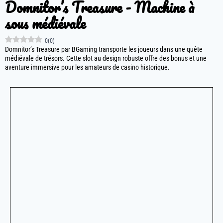
Domnitor’s Treasure - Machine à
sous médiévale
0
(
0
)
Domnitor’s Treasure par BGaming transporte les joueurs dans une quête
médiévale de trésors. Cette slot au design robuste offre des bonus et une
aventure immersive pour les amateurs de casino historique.