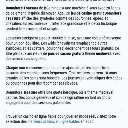
Domnitor’s Treasure
de BGaming est une machine à sous avec 20 lignes
de paiement, inspirée du Moyen Âge. Ce
jeu de casino gratuit Domnitor’s
Treasure
affiche des symboles comme des couronnes, épées, et
chevaliers sur les rouleaux. L’interface grandiose et le décor historique
rendent le jeu immersif et simple.
Les gains atteignent jusqu’à 10000x la mise, avec une volatilité moyenne
pour un bon équilibre. Les wilds (chevaliers) remplacent d’autres
symboles, et les scatters (couronnes) déclenchent des tours gratuits. Ce
titre plaît aux amateurs de
jeux de casino gratuits thème médiéval
, avec
des animations soignées.
Chaque tour commence par une mise ajustable, et les lignes fixes
assurent des combinaisons fréquentes. Trois scatters activent 10 tours
gratuits, où les gains sont boostés. Les joueurs peuvent aligner des épées
ou couronnes pour des récompenses élevées.
Domnitor’s Treasure offre une quête héroïque, où le thème médiéval
captive. Ses bonus généreux et son design raffiné en font un choix
engageant pour des sessions palpitantes.
Trouver un casino en ligne fiable pour jouer en mode réél, visitez notre
sélection des
meilleurs casinos en ligne fiables
en 2026