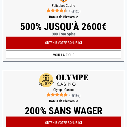
Felicebet Casino
4.6
(
125
)
Bonus de Bienvenue
500% JUSQU’À 2600€
300 Free Spins
OBTENIR VOTRE BONUS ICI
VOIR LA FICHE
Olympe Casino
4.9
(
167
)
Bonus de Bienvenue
200% SANS WAGER
OBTENIR VOTRE BONUS ICI