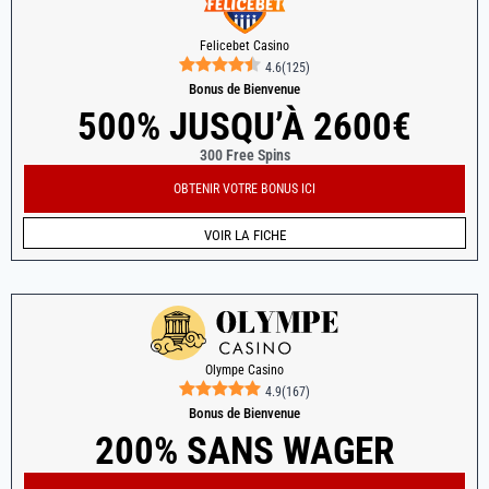
Felicebet Casino
4.6
(
125
)
Bonus de Bienvenue
500% JUSQU’À 2600€
300 Free Spins
OBTENIR VOTRE BONUS ICI
VOIR LA FICHE
Olympe Casino
4.9
(
167
)
Bonus de Bienvenue
200% SANS WAGER