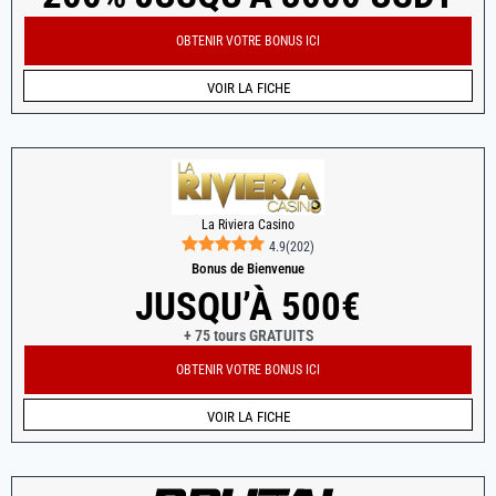
OBTENIR VOTRE BONUS ICI
VOIR LA FICHE
La Riviera Casino
4.9
(
202
)
Bonus de Bienvenue
JUSQU’À 500€
+ 75 tours GRATUITS
OBTENIR VOTRE BONUS ICI
VOIR LA FICHE