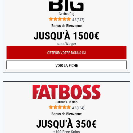
Cazino Big
4.8
(
347
)
Bonus de Bienvenue
JUSQU’À 1500€
sans Wager
OBTENIR VOTRE BONUS ICI
VOIR LA FICHE
Fatboss Casino
4.8
(
134
)
Bonus de Bienvenue
JUSQU’À 350€
+100 Free Spins