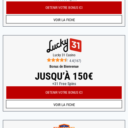
OBTENIR VOTRE BONUS ICI
VOIR LA FICHE
Lucky 31 Casino
4.4
(
167
)
Bonus de Bienvenue
JUSQU’À 150€
+31 Free Spins
OBTENIR VOTRE BONUS ICI
VOIR LA FICHE