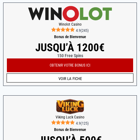
Winolot Casino
4.9
(
245
)
Bonus de Bienvenue
JUSQU’À 1200€
150 Free Spins
OBTENIR VOTRE BONUS ICI
VOIR LA FICHE
Viking Luck Casino
4.9
(
125
)
Bonus de Bienvenue