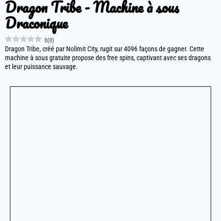
Dragon Tribe - Machine à sous
Draconique
0
(
0
)
Dragon Tribe, créé par Nolimit City, rugit sur 4096 façons de gagner. Cette
machine à sous gratuite propose des free spins, captivant avec ses dragons
et leur puissance sauvage.