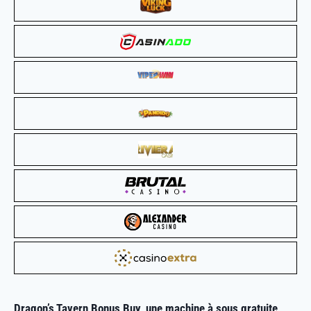
Dragon’s Tavern Bonus Buy, une
machine à sous gratuite