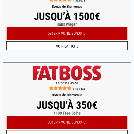
4.8
(
347
)
Bonus de Bienvenue
JUSQU’À 1500€
sans Wager
OBTENIR VOTRE BONUS ICI
VOIR LA FICHE
Fatboss Casino
4.8
(
134
)
Bonus de Bienvenue
JUSQU’À 350€
+100 Free Spins
OBTENIR VOTRE BONUS ICI