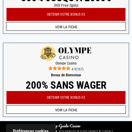
300 Free Spins
OBTENIR VOTRE BONUS ICI
VOIR LA FICHE
Olympe Casino
4.9
(
167
)
Bonus de Bienvenue
200% SANS WAGER
OBTENIR VOTRE BONUS ICI
VOIR LA FICHE
Top-Guide-Casino
Préférences cookies
ACCUEIL
CASINOS EN LIGNE
JEUX GRATUITS
GUIDE CASINOS
CONTACT