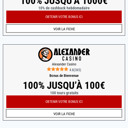
100% JUSQU’À 1000€
10% de cashback hebdomadaire
OBTENIR VOTRE BONUS ICI
VOIR LA FICHE
Alexander Casino
4.8
(
365
)
Bonus de Bienvenue
100% JUSQU’À 100€
100 tours gratuits
OBTENIR VOTRE BONUS ICI
VOIR LA FICHE