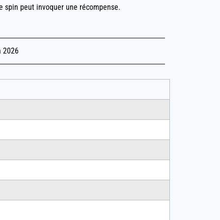
e spin peut invoquer une récompense.
 2026