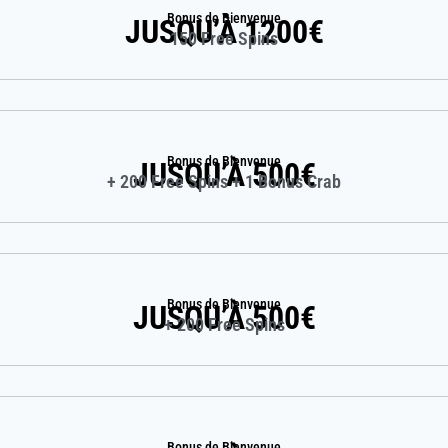
Bonus de Bienvenue
JUSQU’À 1200€
150 Free Spins
Bonus de Bienvenue
JUSQU’À 500€
+ 200 Free Spins + 1 Bonus Crab
Bonus de Bienvenue
JUSQU’À 500€
+ 200 Free Spins
Bonus de Bienvenue