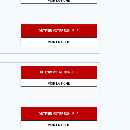
VOIR LA FICHE
OBTENIR VOTRE BONUS ICI
VOIR LA FICHE
OBTENIR VOTRE BONUS ICI
VOIR LA FICHE
OBTENIR VOTRE BONUS ICI
VOIR LA FICHE