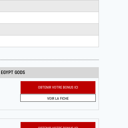
À EGYPT GODS
OBTENIR VOTRE BONUS ICI
VOIR LA FICHE