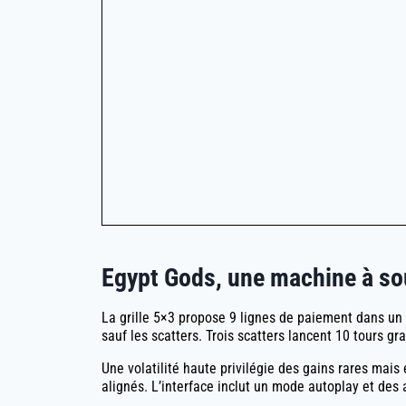
Egypt Gods, une
machine à so
La grille 5×3 propose 9 lignes de paiement dans un 
sauf les scatters. Trois scatters lancent 10 tours g
Une volatilité haute privilégie des gains rares ma
alignés. L’interface inclut un mode autoplay et de