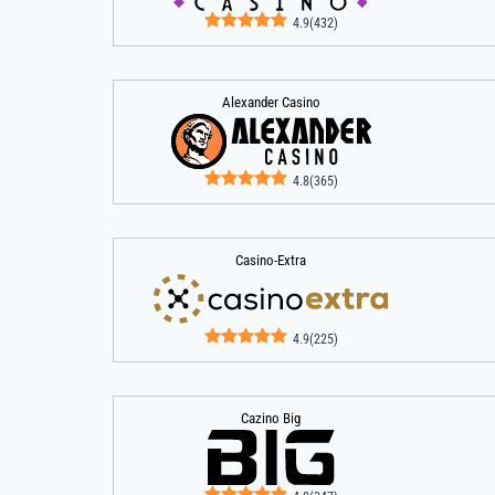
4.9
(
432
)
Alexander Casino
4.8
(
365
)
Casino-Extra
4.9
(
225
)
Cazino Big