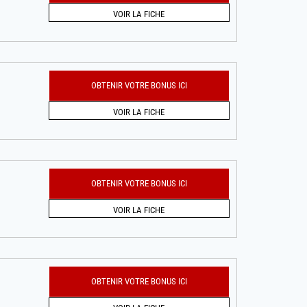
VOIR LA FICHE
OBTENIR VOTRE BONUS ICI
VOIR LA FICHE
OBTENIR VOTRE BONUS ICI
VOIR LA FICHE
OBTENIR VOTRE BONUS ICI