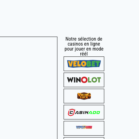
Notre sélection de
casinos en ligne
pour jouer en mode
réél