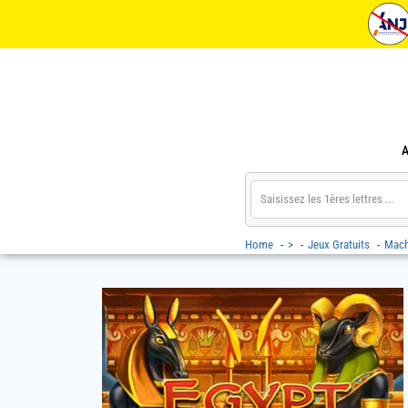
Home
>
Jeux Gratuits
Mach