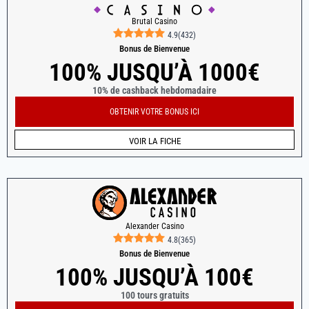
Brutal Casino
4.9
(
432
)
Bonus de Bienvenue
100% JUSQU’À 1000€
10% de cashback hebdomadaire
OBTENIR VOTRE BONUS ICI
VOIR LA FICHE
Alexander Casino
4.8
(
365
)
Bonus de Bienvenue
100% JUSQU’À 100€
100 tours gratuits