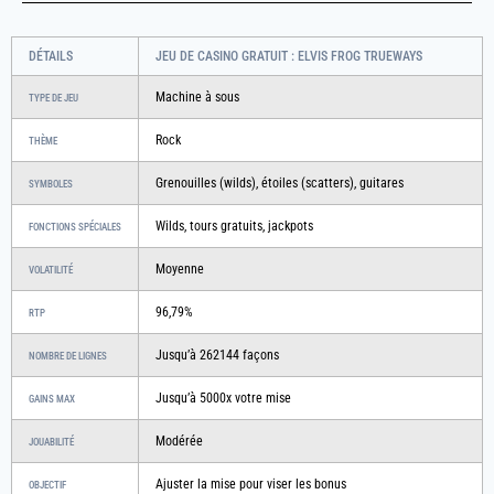
DÉTAILS
JEU DE CASINO GRATUIT : ELVIS FROG TRUEWAYS
Machine à sous
TYPE DE JEU
Rock
THÈME
Grenouilles (wilds), étoiles (scatters), guitares
SYMBOLES
Wilds, tours gratuits, jackpots
FONCTIONS SPÉCIALES
Moyenne
VOLATILITÉ
96,79%
RTP
Jusqu’à 262144 façons
NOMBRE DE LIGNES
Jusqu’à 5000x votre mise
GAINS MAX
Modérée
JOUABILITÉ
Ajuster la mise pour viser les bonus
OBJECTIF