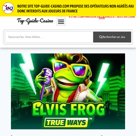
VOTRE COMPARATEUR DE CASINOS ET JEUX EN LIGNE
2026
CASINOS EN LIGNE
JEUX GRATUITS
GUIDE CASINOS
Rechercher un Jeu