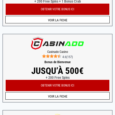
+ 200 Free Spins + 1 Bonus Crab
OBTENIR VOTRE BONUS ICI
VOIR LA FICHE
Casinado Casino
4.6
(
157
)
Bonus de Bienvenue
JUSQU’À 500€
+ 200 Free Spins
OBTENIR VOTRE BONUS ICI
VOIR LA FICHE