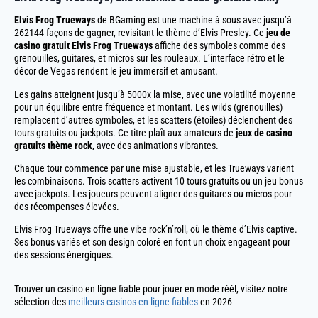
Elvis Frog Trueways
de BGaming est une machine à sous avec jusqu’à
262144 façons de gagner, revisitant le thème d’Elvis Presley. Ce
jeu de
casino gratuit Elvis Frog Trueways
affiche des symboles comme des
grenouilles, guitares, et micros sur les rouleaux. L’interface rétro et le
décor de Vegas rendent le jeu immersif et amusant.
Les gains atteignent jusqu’à 5000x la mise, avec une volatilité moyenne
pour un équilibre entre fréquence et montant. Les wilds (grenouilles)
remplacent d’autres symboles, et les scatters (étoiles) déclenchent des
tours gratuits ou jackpots. Ce titre plaît aux amateurs de
jeux de casino
gratuits thème rock
, avec des animations vibrantes.
Chaque tour commence par une mise ajustable, et les Trueways varient
les combinaisons. Trois scatters activent 10 tours gratuits ou un jeu bonus
avec jackpots. Les joueurs peuvent aligner des guitares ou micros pour
des récompenses élevées.
Elvis Frog Trueways offre une vibe rock’n’roll, où le thème d’Elvis captive.
Ses bonus variés et son design coloré en font un choix engageant pour
des sessions énergiques.
Trouver un casino en ligne fiable pour jouer en mode réél, visitez notre
sélection des
meilleurs casinos en ligne fiables
en 2026