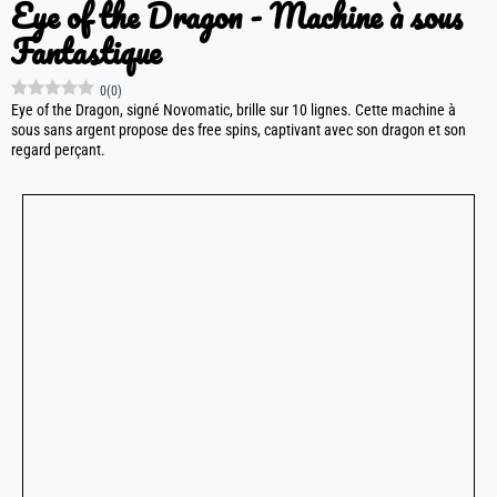
Eye of the Dragon - Machine à sous
Fantastique
0
(
0
)
Eye of the Dragon, signé Novomatic, brille sur 10 lignes. Cette machine à
sous sans argent propose des free spins, captivant avec son dragon et son
regard perçant.