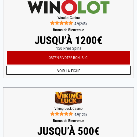
Winolot Casino
4.9
(
245
)
Bonus de Bienvenue
JUSQU’À 1200€
150 Free Spins
OBTENIR VOTRE BONUS ICI
VOIR LA FICHE
Viking Luck Casino
4.9
(
125
)
Bonus de Bienvenue
JUSQU’À 500€