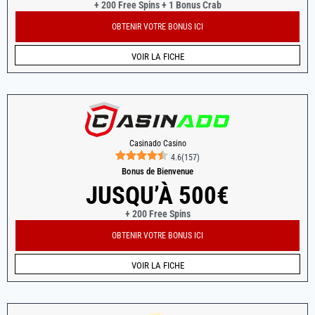
+ 200 Free Spins + 1 Bonus Crab
OBTENIR VOTRE BONUS ICI
VOIR LA FICHE
Casinado Casino
4.6
(
157
)
Bonus de Bienvenue
JUSQU’À 500€
+ 200 Free Spins
OBTENIR VOTRE BONUS ICI
VOIR LA FICHE