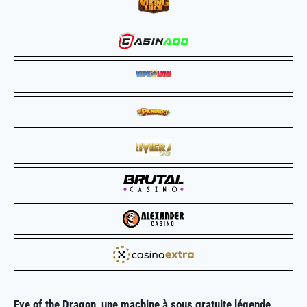
Eye of the Dragon, une
machine à sous gratuite
légende