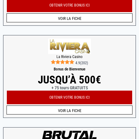
OBTENIR VOTRE BONUS ICI
VOIR LA FICHE
La Riviera Casino
4.9
(
202
)
Bonus de Bienvenue
JUSQU’À 500€
+ 75 tours GRATUITS
OBTENIR VOTRE BONUS ICI
VOIR LA FICHE