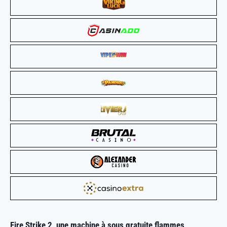
Fire Strike 2, une
machine à sous gratuite
flammes