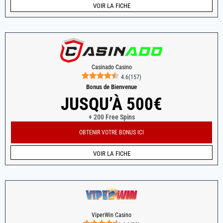
VOIR LA FICHE
Casinado Casino
4.6
(
157
)
Bonus de Bienvenue
JUSQU’À 500€
+ 200 Free Spins
OBTENIR VOTRE BONUS ICI
VOIR LA FICHE
ViperWin Casino