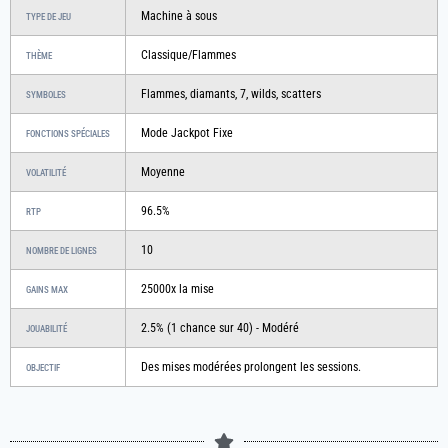
Machine à sous
TYPE DE JEU
Classique/Flammes
THÈME
Flammes, diamants, 7, wilds, scatters
SYMBOLES
Mode Jackpot Fixe
FONCTIONS SPÉCIALES
Moyenne
VOLATILITÉ
96.5%
RTP
10
NOMBRE DE LIGNES
25000x la mise
GAINS MAX
2.5% (1 chance sur 40) - Modéré
JOUABILITÉ
Des mises modérées prolongent les sessions.
OBJECTIF