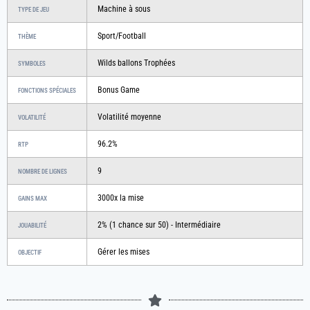
Machine à sous
TYPE DE JEU
Sport/Football
THÈME
Wilds ballons Trophées
SYMBOLES
Bonus Game
FONCTIONS SPÉCIALES
Volatilité moyenne
VOLATILITÉ
96.2%
RTP
9
NOMBRE DE LIGNES
3000x la mise
GAINS MAX
2% (1 chance sur 50) - Intermédiaire
JOUABILITÉ
Gérer les mises
OBJECTIF