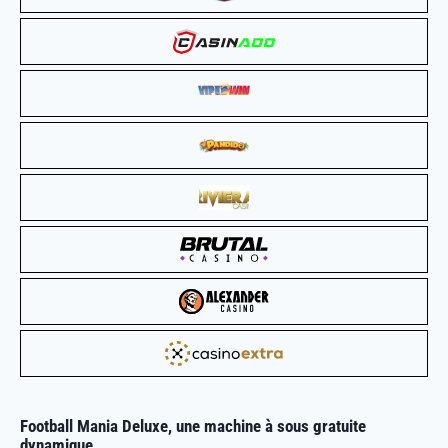
Football Mania Deluxe, une
machine à sous gratuite
dynamique