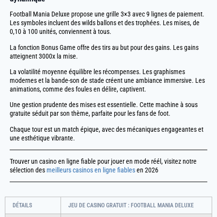
Football Mania Deluxe propose une grille 3×3 avec 9 lignes de paiement.
Les symboles incluent des wilds ballons et des trophées. Les mises, de
0,10 à 100 unités, conviennent à tous.
La fonction Bonus Game offre des tirs au but pour des gains. Les gains
atteignent 3000x la mise.
La volatilité moyenne équilibre les récompenses. Les graphismes
modernes et la bande-son de stade créent une ambiance immersive. Les
animations, comme des foules en délire, captivent.
Une gestion prudente des mises est essentielle. Cette machine à sous
gratuite séduit par son thème, parfaite pour les fans de foot.
Chaque tour est un match épique, avec des mécaniques engageantes et
une esthétique vibrante.
Trouver un casino en ligne fiable pour jouer en mode réél, visitez notre
sélection des
meilleurs casinos en ligne fiables
en 2026
DÉTAILS
JEU DE CASINO GRATUIT : FOOTBALL MANIA DELUXE