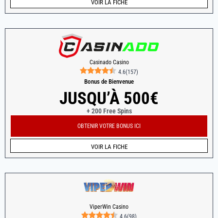
VOIR LA FICHE
Casinado Casino
4.6
(
157
)
Bonus de Bienvenue
JUSQU’À 500€
+ 200 Free Spins
OBTENIR VOTRE BONUS ICI
VOIR LA FICHE
ViperWin Casino
4.6
(
98
)