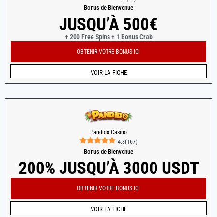
Bonus de Bienvenue
JUSQU’À 500€
+ 200 Free Spins + 1 Bonus Crab
OBTENIR VOTRE BONUS ICI
VOIR LA FICHE
Pandido Casino
4.8
(
167
)
Bonus de Bienvenue
200% JUSQU’À 3000 USDT
OBTENIR VOTRE BONUS ICI
VOIR LA FICHE