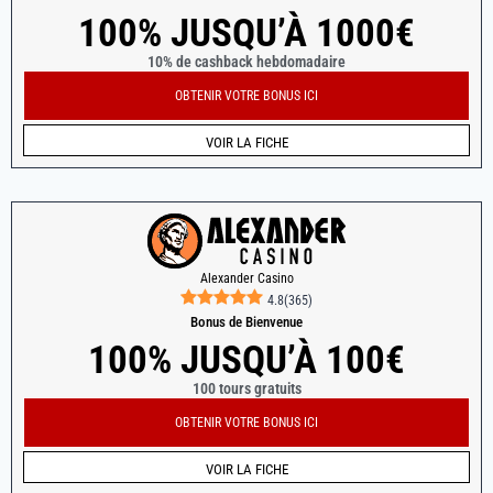
100% JUSQU’À 1000€
10% de cashback hebdomadaire
OBTENIR VOTRE BONUS ICI
VOIR LA FICHE
Alexander Casino
4.8
(
365
)
Bonus de Bienvenue
100% JUSQU’À 100€
100 tours gratuits
OBTENIR VOTRE BONUS ICI
VOIR LA FICHE