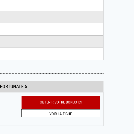
 FORTUNATE 5
OBTENIR VOTRE BONUS ICI
VOIR LA FICHE