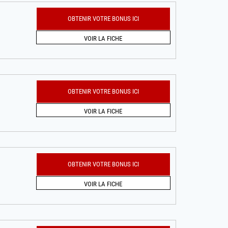
OBTENIR VOTRE BONUS ICI
VOIR LA FICHE
OBTENIR VOTRE BONUS ICI
VOIR LA FICHE
OBTENIR VOTRE BONUS ICI
VOIR LA FICHE