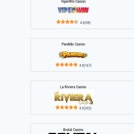
ViperWin Casino
4.6
(
98
)
Pandido Casino
4.8
(
167
)
La Riviera Casino
4.9
(
202
)
Brutal Casino