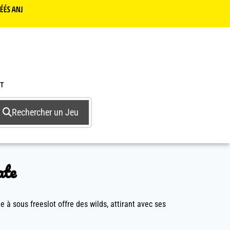
T
Rechercher un Jeu
ate
 à sous freeslot offre des wilds, attirant avec ses