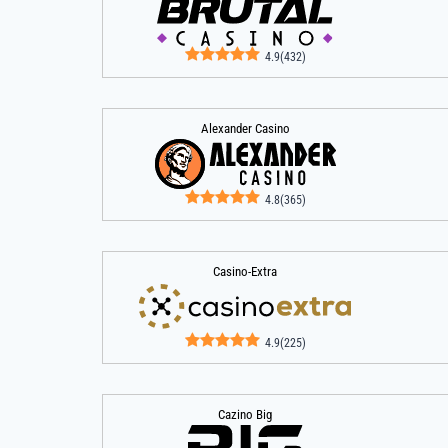
4.9
(
432
)
Alexander Casino
4.8
(
365
)
Casino-Extra
4.9
(
225
)
Cazino Big