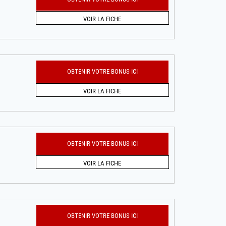
VOIR LA FICHE
OBTENIR VOTRE BONUS ICI
VOIR LA FICHE
OBTENIR VOTRE BONUS ICI
VOIR LA FICHE
OBTENIR VOTRE BONUS ICI