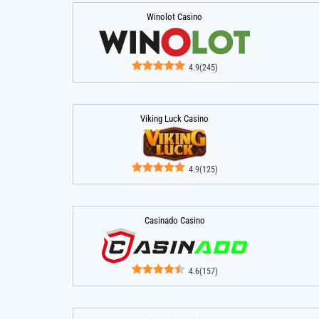
Winolot Casino
4.9
(
245
)
Viking Luck Casino
4.9
(
125
)
Casinado Casino
4.6
(
157
)