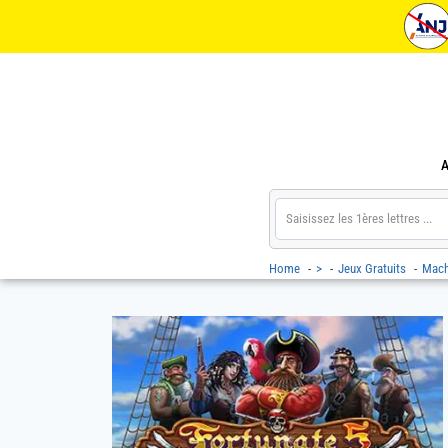
Home
>
Jeux Gratuits
Mach