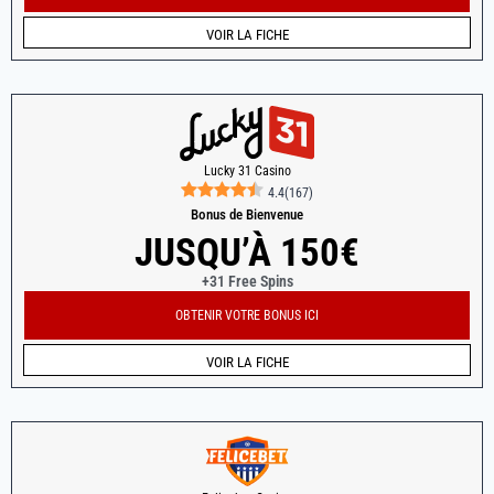
VOIR LA FICHE
Lucky 31 Casino
4.4
(
167
)
Bonus de Bienvenue
JUSQU’À 150€
+31 Free Spins
OBTENIR VOTRE BONUS ICI
VOIR LA FICHE