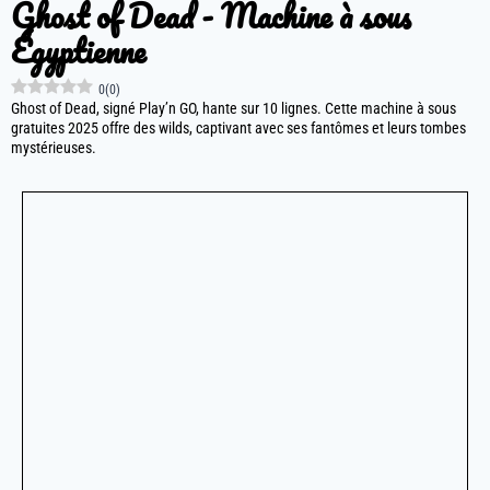
Ghost of Dead - Machine à sous
Égyptienne
0
(
0
)
Ghost of Dead, signé Play’n GO, hante sur 10 lignes. Cette machine à sous
gratuites 2025 offre des wilds, captivant avec ses fantômes et leurs tombes
mystérieuses.