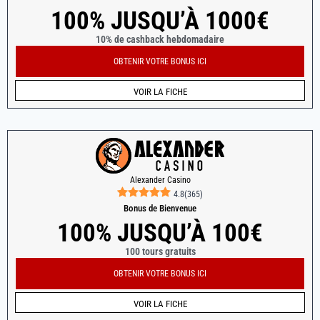
100% JUSQU’À 1000€
10% de cashback hebdomadaire
OBTENIR VOTRE BONUS ICI
VOIR LA FICHE
Alexander Casino
4.8
(
365
)
Bonus de Bienvenue
100% JUSQU’À 100€
100 tours gratuits
OBTENIR VOTRE BONUS ICI
VOIR LA FICHE