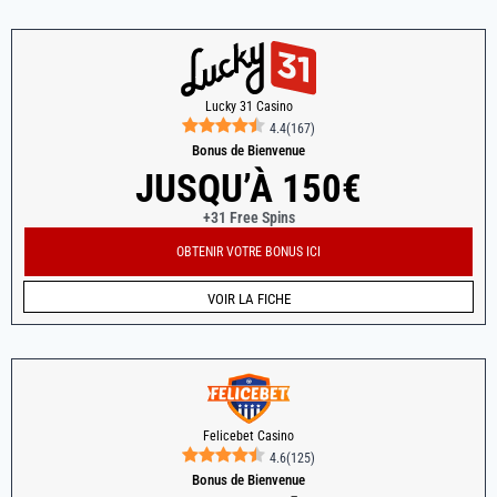
Lucky 31 Casino
4.4
(
167
)
Bonus de Bienvenue
JUSQU’À 150€
+31 Free Spins
OBTENIR VOTRE BONUS ICI
VOIR LA FICHE
Felicebet Casino
4.6
(
125
)
Bonus de Bienvenue