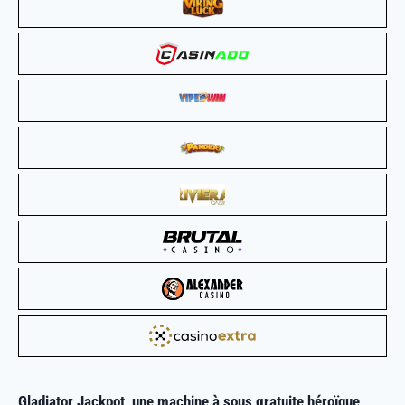
Gladiator Jackpot, une
machine à sous gratuite
héroïque