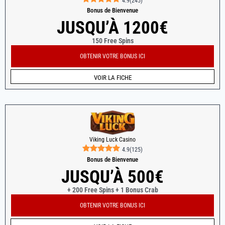
4.9
(
245
)
Bonus de Bienvenue
JUSQU’À 1200€
150 Free Spins
OBTENIR VOTRE BONUS ICI
VOIR LA FICHE
Viking Luck Casino
4.9
(
125
)
Bonus de Bienvenue
JUSQU’À 500€
+ 200 Free Spins + 1 Bonus Crab
OBTENIR VOTRE BONUS ICI