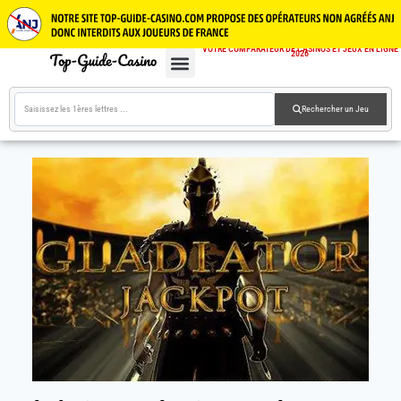
VOTRE COMPARATEUR DE CASINOS ET JEUX EN LIGNE
2026
CASINOS EN LIGNE
JEUX GRATUITS
GUIDE CASINOS
Rechercher un Jeu