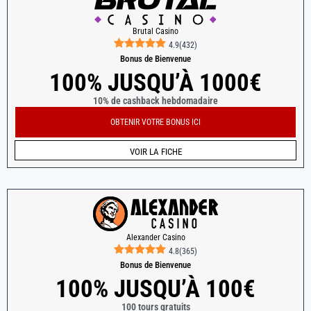
Brutal Casino
4.9
(
432
)
Bonus de Bienvenue
100% JUSQU’À 1000€
10% de cashback hebdomadaire
OBTENIR VOTRE BONUS ICI
VOIR LA FICHE
Alexander Casino
4.8
(
365
)
Bonus de Bienvenue
100% JUSQU’À 100€
100 tours gratuits