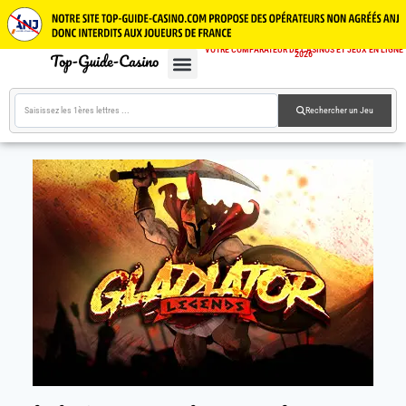
VOTRE COMPARATEUR DE CASINOS ET JEUX EN LIGNE
2026
CASINOS EN LIGNE
JEUX GRATUITS
GUIDE CASINOS
Rechercher un Jeu