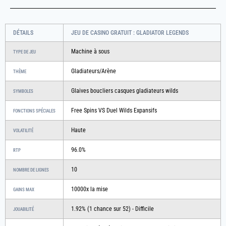
DÉTAILS
JEU DE CASINO GRATUIT : GLADIATOR LEGENDS
Machine à sous
TYPE DE JEU
Gladiateurs/Arène
THÈME
Glaives boucliers casques gladiateurs wilds
SYMBOLES
Free Spins VS Duel Wilds Expansifs
FONCTIONS SPÉCIALES
Haute
VOLATILITÉ
96.0%
RTP
10
NOMBRE DE LIGNES
10000x la mise
GAINS MAX
1.92% (1 chance sur 52) - Difficile
JOUABILITÉ