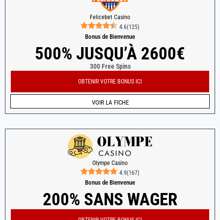
Felicebet Casino
4.6
(
125
)
Bonus de Bienvenue
500% JUSQU’À 2600€
300 Free Spins
OBTENIR VOTRE BONUS ICI
VOIR LA FICHE
Olympe Casino
4.9
(
167
)
Bonus de Bienvenue
200% SANS WAGER
OBTENIR VOTRE BONUS ICI