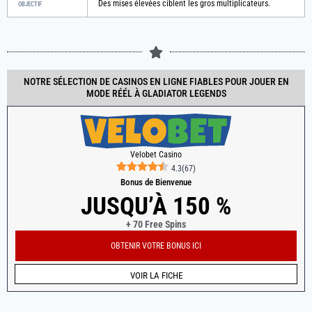
Des mises élevées ciblent les gros multiplicateurs.
OBJECTIF
NOTRE SÉLECTION DE CASINOS EN LIGNE FIABLES POUR JOUER EN
MODE RÉÉL À GLADIATOR LEGENDS
Velobet Casino
4.3
(
67
)
Bonus de Bienvenue
JUSQU’À 150 %
+ 70 Free Spins
OBTENIR VOTRE BONUS ICI
VOIR LA FICHE