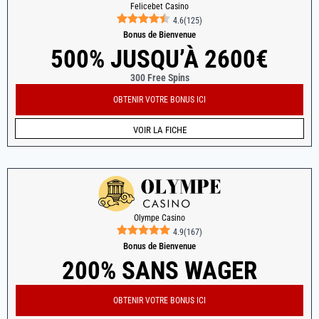
Felicebet Casino
4.6
(
125
)
Bonus de Bienvenue
500% JUSQU’À 2600€
300 Free Spins
OBTENIR VOTRE BONUS ICI
VOIR LA FICHE
Olympe Casino
4.9
(
167
)
Bonus de Bienvenue
200% SANS WAGER
OBTENIR VOTRE BONUS ICI