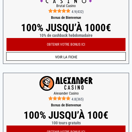
Brutal Casino
4.9
(
432
)
Bonus de Bienvenue
100% JUSQU’À 1000€
10% de cashback hebdomadaire
OBTENIR VOTRE BONUS ICI
VOIR LA FICHE
Alexander Casino
4.8
(
365
)
Bonus de Bienvenue
100% JUSQU’À 100€
100 tours gratuits
OBTENIR VOTRE BONUS ICI