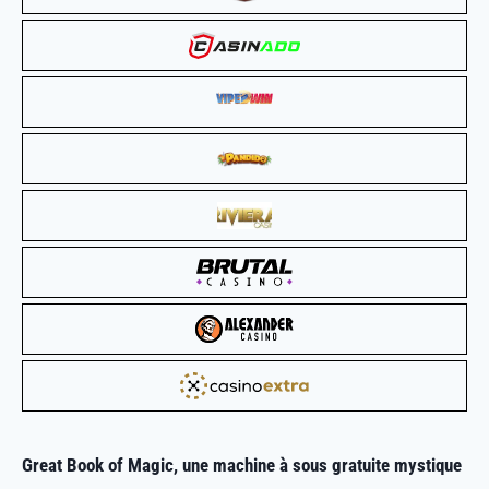
Great Book of Magic, une
machine à sous gratuite
mystique