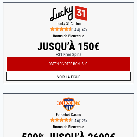
Lucky 31 Casino
4.4
(
167
)
Bonus de Bienvenue
JUSQU’À 150€
+31 Free Spins
OBTENIR VOTRE BONUS ICI
VOIR LA FICHE
Felicebet Casino
4.6
(
125
)
Bonus de Bienvenue