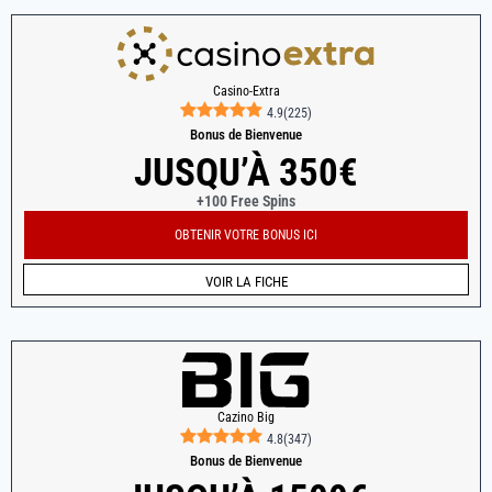
Casino-Extra
4.9
(
225
)
Bonus de Bienvenue
JUSQU’À 350€
+100 Free Spins
OBTENIR VOTRE BONUS ICI
VOIR LA FICHE
Cazino Big
4.8
(
347
)
Bonus de Bienvenue