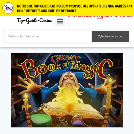
VOTRE COMPARATEUR DE CASINOS ET JEUX EN LIGNE
2026
CASINOS EN LIGNE
JEUX GRATUITS
GUIDE CASINOS
Rechercher un Jeu