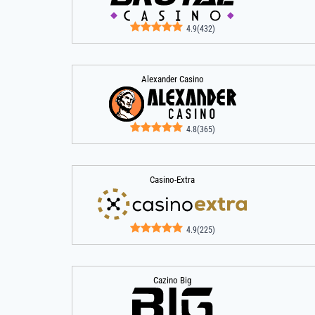
4.9
(
432
)
Alexander Casino
4.8
(
365
)
Casino-Extra
4.9
(
225
)
Cazino Big