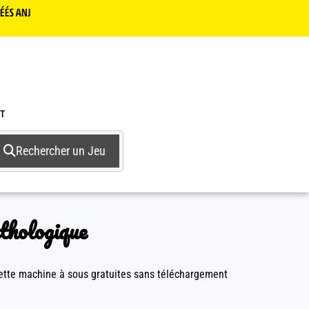
T
Rechercher un Jeu
hologique
Cette machine à sous gratuites sans téléchargement