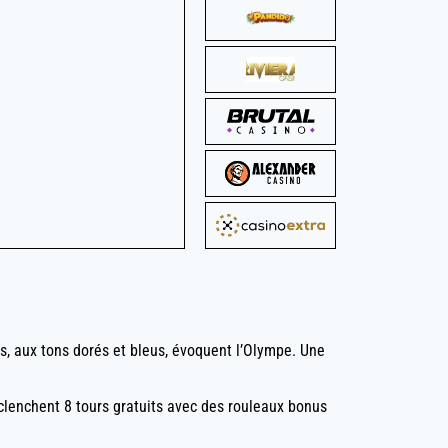
s, aux tons dorés et bleus, évoquent l’Olympe. Une
éclenchent 8 tours gratuits avec des rouleaux bonus