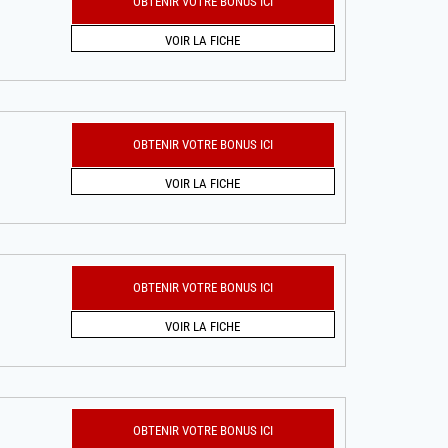
OBTENIR VOTRE BONUS ICI
VOIR LA FICHE
OBTENIR VOTRE BONUS ICI
VOIR LA FICHE
OBTENIR VOTRE BONUS ICI
VOIR LA FICHE
OBTENIR VOTRE BONUS ICI