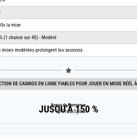
3
0x la mise
% (1 chance sur 40) - Modéré
 mises modérées prolongent les sessions.
TION DE CASINOS EN LIGNE FIABLES POUR JOUER EN MODE RÉÉL 
Bonus de Bienvenue
JUSQU’À 150 %
+ 70 Free Spins