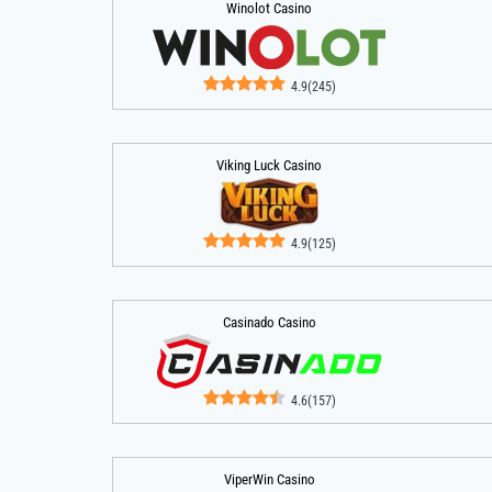
Winolot Casino
4.9
(
245
)
Viking Luck Casino
4.9
(
125
)
Casinado Casino
4.6
(
157
)
ViperWin Casino