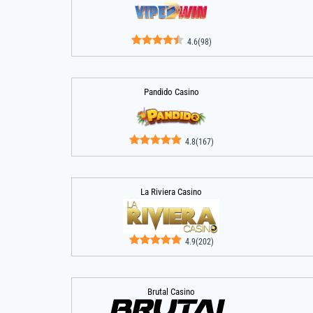
4.6
(
98
)
Pandido Casino
4.8
(
167
)
La Riviera Casino
4.9
(
202
)
Brutal Casino