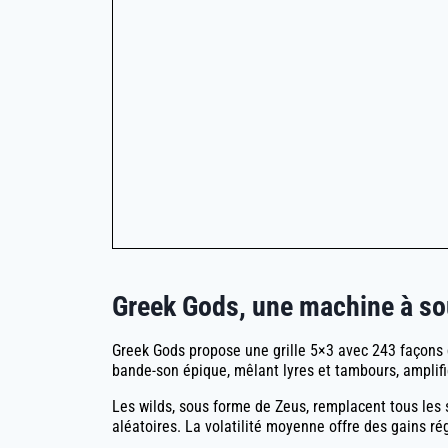
Greek Gods, une
machine à so
Greek Gods propose une grille 5×3 avec 243 façons 
bande-son épique, mêlant lyres et tambours, amplifi
Les wilds, sous forme de Zeus, remplacent tous les s
aléatoires. La volatilité moyenne offre des gains rég