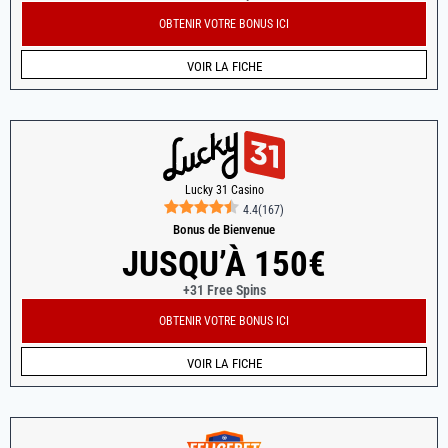
OBTENIR VOTRE BONUS ICI
VOIR LA FICHE
Lucky 31 Casino
4.4
(
167
)
Bonus de Bienvenue
JUSQU’À 150€
+31 Free Spins
OBTENIR VOTRE BONUS ICI
VOIR LA FICHE