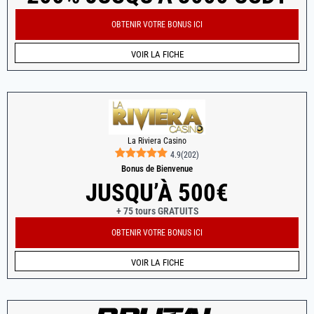
OBTENIR VOTRE BONUS ICI
VOIR LA FICHE
La Riviera Casino
4.9
(
202
)
Bonus de Bienvenue
JUSQU’À 500€
+ 75 tours GRATUITS
OBTENIR VOTRE BONUS ICI
VOIR LA FICHE