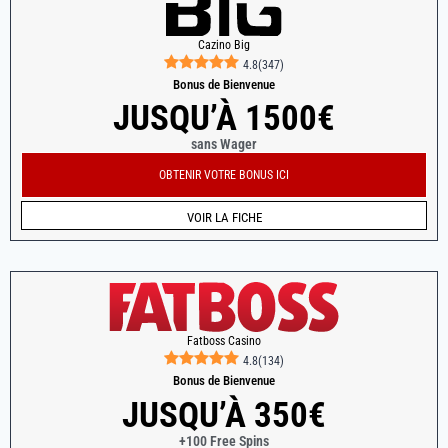
Cazino Big
4.8
(
347
)
Bonus de Bienvenue
JUSQU’À 1500€
sans Wager
OBTENIR VOTRE BONUS ICI
VOIR LA FICHE
Fatboss Casino
4.8
(
134
)
Bonus de Bienvenue
JUSQU’À 350€
+100 Free Spins