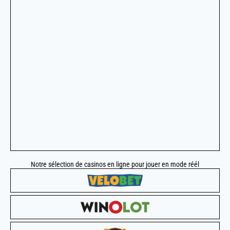
Notre sélection de casinos en ligne pour jouer en mode réél