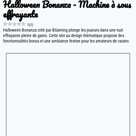
Halloween Bonanza - Machine à sous
effrayante
0
(
0
)
Halloween Bonanza créé par BGaming plonge les joueurs dans une nuit
effrayante pleine de gains. Cette slot au design thématique propose des
fonctionnalités bonus et une ambiance festive pour les amateurs de casino.