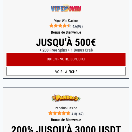
ViperWin Casino
4.6
(
98
)
Bonus de Bienvenue
JUSQU’À 500€
+ 200 Free Spins + 1 Bonus Crab
OBTENIR VOTRE BONUS ICI
VOIR LA FICHE
Pandido Casino
4.8
(
167
)
Bonus de Bienvenue
200% JUSQU’À 3000 USDT