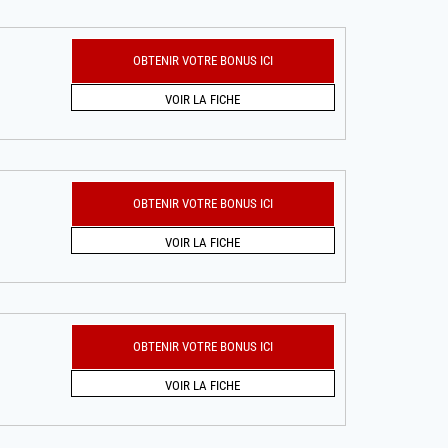
OBTENIR VOTRE BONUS ICI
VOIR LA FICHE
OBTENIR VOTRE BONUS ICI
VOIR LA FICHE
OBTENIR VOTRE BONUS ICI
VOIR LA FICHE