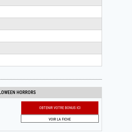
ALLOWEEN HORRORS
OBTENIR VOTRE BONUS ICI
VOIR LA FICHE