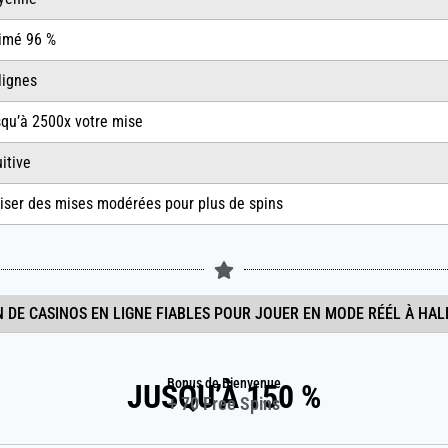
imé 96 %
lignes
qu’à 2500x votre mise
uitive
liser des mises modérées pour plus de spins
 DE CASINOS EN LIGNE FIABLES POUR JOUER EN MODE RÉÉL À H
Bonus de Bienvenue
JUSQU’À 150 %
+ 70 Free Spins