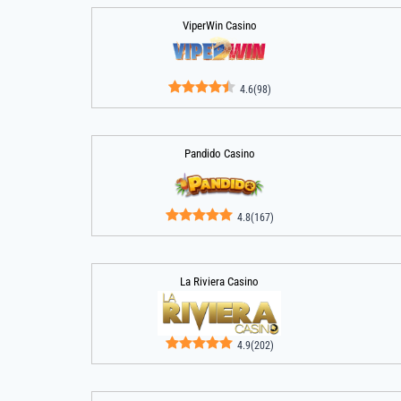
ViperWin Casino
4.6
(
98
)
Pandido Casino
4.8
(
167
)
La Riviera Casino
4.9
(
202
)