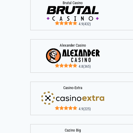
Brutal Casino
4.9
(
432
)
Alexander Casino
4.8
(
365
)
Casino-Extra
4.9
(
225
)
Cazino Big