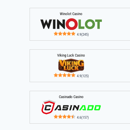
Winolot Casino
4.9
(
245
)
Viking Luck Casino
4.9
(
125
)
Casinado Casino
4.6
(
157
)