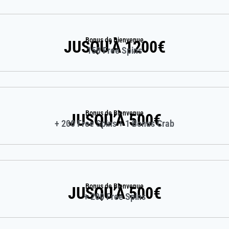
Bonus de Bienvenue
JUSQU’À 1200€
150 Free Spins
Bonus de Bienvenue
JUSQU’À 500€
+ 200 Free Spins + 1 Bonus Crab
Bonus de Bienvenue
JUSQU’À 500€
+ 200 Free Spins