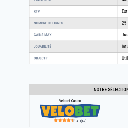
Est
RTP
25 
NOMBRE DE LIGNES
Jus
GAINS MAX
Int
JOUABILITÉ
Uti
OBJECTIF
NOTRE SÉLECTION
Velobet Casino
4.3
(
67
)