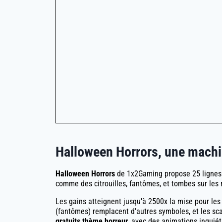
Halloween Horrors, une
machi
Halloween Horrors
de 1x2Gaming propose 25 lignes 
comme des citrouilles, fantômes, et tombes sur les r
Les gains atteignent jusqu’à 2500x la mise pour les
(fantômes) remplacent d’autres symboles, et les sca
gratuits thème horreur
, avec des animations inquiét