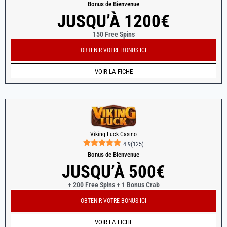
Bonus de Bienvenue
JUSQU’À 1200€
150 Free Spins
OBTENIR VOTRE BONUS ICI
VOIR LA FICHE
Viking Luck Casino
4.9
(
125
)
Bonus de Bienvenue
JUSQU’À 500€
+ 200 Free Spins + 1 Bonus Crab
OBTENIR VOTRE BONUS ICI
VOIR LA FICHE