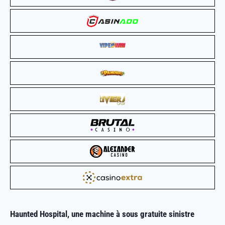
Haunted Hospital, une
machine à sous gratuite
sinistre