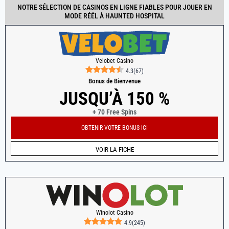
NOTRE SÉLECTION DE CASINOS EN LIGNE FIABLES POUR JOUER EN
MODE RÉÉL À HAUNTED HOSPITAL
Velobet Casino
4.3
(
67
)
Bonus de Bienvenue
JUSQU’À 150 %
+ 70 Free Spins
OBTENIR VOTRE BONUS ICI
VOIR LA FICHE
Winolot Casino
4.9
(
245
)