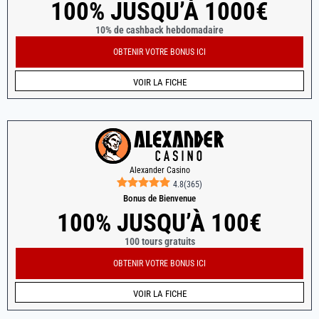
100% JUSQU’À 1000€
10% de cashback hebdomadaire
OBTENIR VOTRE BONUS ICI
VOIR LA FICHE
Alexander Casino
4.8
(
365
)
Bonus de Bienvenue
100% JUSQU’À 100€
100 tours gratuits
OBTENIR VOTRE BONUS ICI
VOIR LA FICHE