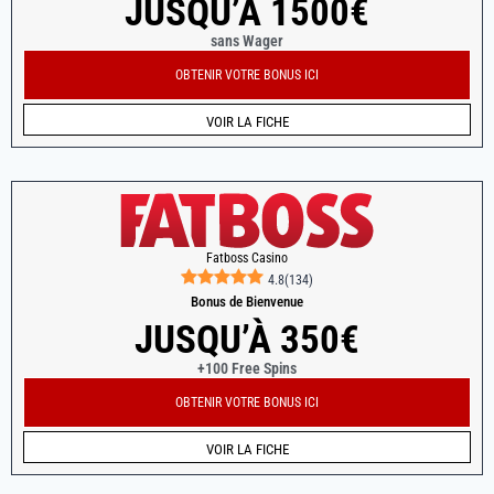
JUSQU’À 1500€
sans Wager
OBTENIR VOTRE BONUS ICI
VOIR LA FICHE
Fatboss Casino
4.8
(
134
)
Bonus de Bienvenue
JUSQU’À 350€
+100 Free Spins
OBTENIR VOTRE BONUS ICI
VOIR LA FICHE