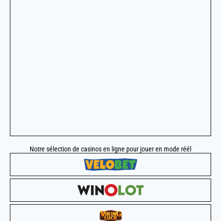
Notre sélection de casinos en ligne pour jouer en mode réél