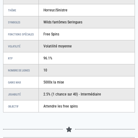
Horreur/Sinistre
THÈME
Wilds fantômes Seringues
SYMBOLES
Free Spins
FONCTIONS SPÉCIALES
Volatilité moyenne
VOLATILITÉ
96.1%
RTP
10
NOMBRE DE LIGNES
5000x la mise
GAINS MAX
2.5% (1 chance sur 40) - Intermédiaire
JOUABILITÉ
Attendre les free spins
OBJECTIF