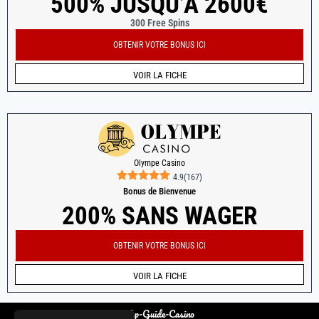
500% JUSQU’À 2600€
300 Free Spins
OBTENIR VOTRE BONUS ICI
VOIR LA FICHE
Olympe Casino
4.9
(
167
)
Bonus de Bienvenue
200% SANS WAGER
OBTENIR VOTRE BONUS ICI
VOIR LA FICHE
Top-Guide-Casino