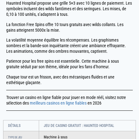
Haunted Hospital propose une grille 5×3 avec 10 lignes de paiement. Les
symboles incluent des wilds fantômes et des seringues. Les mises, de
0,10 à 100 unités, s’adaptent à tous.
La fonction Free Spins offre 10 tours gratuits avec wilds collants. Les
gains atteignent 5000x la mise.
La volatilité moyenne équilibre les récompenses. Les graphismes
sombres et la bande-son inquiétante créent une ambiance effrayante.
Les animations, comme des ombres mouvantes, captivent.
Patience pour les free spins est essentielle. Cette machine à sous
gratuite séduit par son thème, idéale pour les fans d’horreur.
Chaque tour est un frisson, avec des mécaniques fluides et une
esthétique glaçante.
Trouver un casino en ligne fiable pour jouer en mode réél, visitez notre
sélection des
meilleurs casinos en ligne fiables
en 2026
DÉTAILS
JEU DE CASINO GRATUIT : HAUNTED HOSPITAL
Machine à sous
TYPE DE JEU