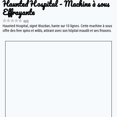
Haunted Hospital - Machine à sous
Effrayante
0
(
0
)
Haunted Hospital, signé Wazdan, hante sur 10 lignes. Cette machine à sous
offre des free spins et wilds, attirant avec son hôpital maudit et ses frissons.