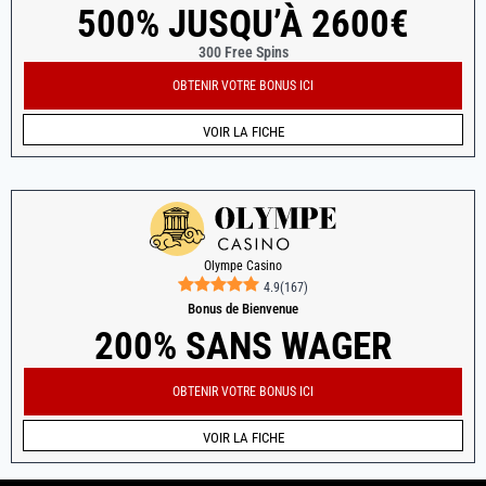
500% JUSQU’À 2600€
300 Free Spins
OBTENIR VOTRE BONUS ICI
VOIR LA FICHE
Olympe Casino
4.9
(
167
)
Bonus de Bienvenue
200% SANS WAGER
OBTENIR VOTRE BONUS ICI
VOIR LA FICHE