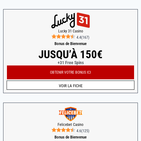
Lucky 31 Casino
4.4
(
167
)
Bonus de Bienvenue
JUSQU’À 150€
+31 Free Spins
OBTENIR VOTRE BONUS ICI
VOIR LA FICHE
Felicebet Casino
4.6
(
125
)
Bonus de Bienvenue