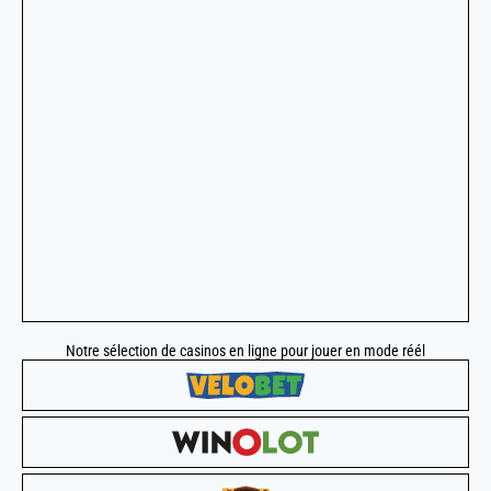
Notre sélection de casinos en ligne pour jouer en mode réél