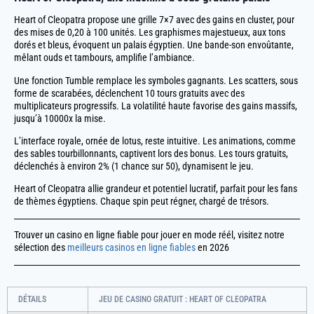
Heart of Cleopatra propose une grille 7×7 avec des gains en cluster, pour
des mises de 0,20 à 100 unités. Les graphismes majestueux, aux tons
dorés et bleus, évoquent un palais égyptien. Une bande-son envoûtante,
mêlant ouds et tambours, amplifie l’ambiance.
Une fonction Tumble remplace les symboles gagnants. Les scatters, sous
forme de scarabées, déclenchent 10 tours gratuits avec des
multiplicateurs progressifs. La volatilité haute favorise des gains massifs,
jusqu’à 10000x la mise.
L’interface royale, ornée de lotus, reste intuitive. Les animations, comme
des sables tourbillonnants, captivent lors des bonus. Les tours gratuits,
déclenchés à environ 2% (1 chance sur 50), dynamisent le jeu.
Heart of Cleopatra allie grandeur et potentiel lucratif, parfait pour les fans
de thèmes égyptiens. Chaque spin peut régner, chargé de trésors.
Trouver un casino en ligne fiable pour jouer en mode réél, visitez notre
sélection des
meilleurs casinos en ligne fiables
en 2026
DÉTAILS
JEU DE CASINO GRATUIT : HEART OF CLEOPATRA