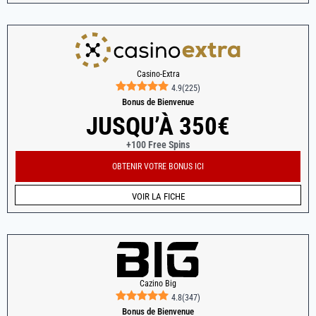
Casino-Extra
4.9
(
225
)
Bonus de Bienvenue
JUSQU’À 350€
+100 Free Spins
OBTENIR VOTRE BONUS ICI
VOIR LA FICHE
Cazino Big
4.8
(
347
)
Bonus de Bienvenue