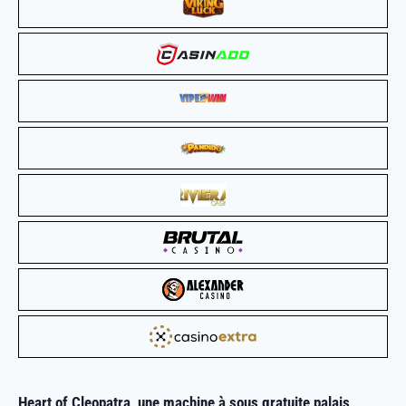
Heart of Cleopatra, une
machine à sous gratuite
palais