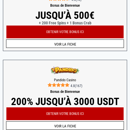
Bonus de Bienvenue
JUSQU’À 500€
+ 200 Free Spins + 1 Bonus Crab
OBTENIR VOTRE BONUS ICI
VOIR LA FICHE
Pandido Casino
4.8
(
167
)
Bonus de Bienvenue
200% JUSQU’À 3000 USDT
OBTENIR VOTRE BONUS ICI
VOIR LA FICHE