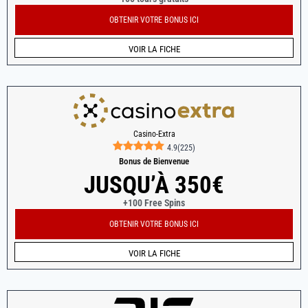
OBTENIR VOTRE BONUS ICI
VOIR LA FICHE
Casino-Extra
4.9
(
225
)
Bonus de Bienvenue
JUSQU’À 350€
+100 Free Spins
OBTENIR VOTRE BONUS ICI
VOIR LA FICHE