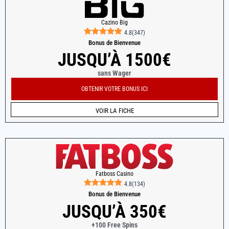
Cazino Big
4.8
(
347
)
Bonus de Bienvenue
JUSQU’À 1500€
sans Wager
OBTENIR VOTRE BONUS ICI
VOIR LA FICHE
Fatboss Casino
4.8
(
134
)
Bonus de Bienvenue
JUSQU’À 350€
+100 Free Spins