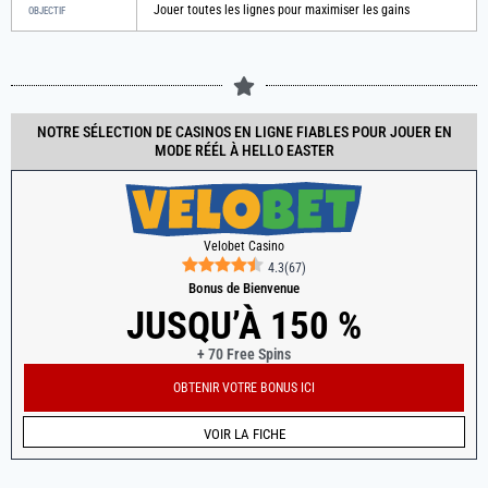
Jouer toutes les lignes pour maximiser les gains
OBJECTIF
NOTRE SÉLECTION DE CASINOS EN LIGNE FIABLES POUR JOUER EN
MODE RÉÉL À HELLO EASTER
Velobet Casino
4.3
(
67
)
Bonus de Bienvenue
JUSQU’À 150 %
+ 70 Free Spins
OBTENIR VOTRE BONUS ICI
VOIR LA FICHE