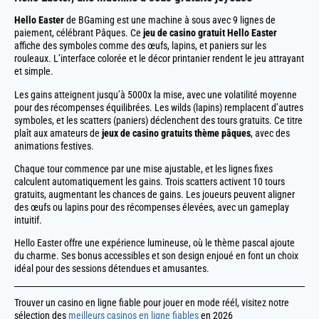
Hello Easter
de BGaming est une machine à sous avec 9 lignes de
paiement, célébrant Pâques. Ce
jeu de casino gratuit Hello Easter
affiche des symboles comme des œufs, lapins, et paniers sur les
rouleaux. L’interface colorée et le décor printanier rendent le jeu attrayant
et simple.
Les gains atteignent jusqu’à 5000x la mise, avec une volatilité moyenne
pour des récompenses équilibrées. Les wilds (lapins) remplacent d’autres
symboles, et les scatters (paniers) déclenchent des tours gratuits. Ce titre
plaît aux amateurs de
jeux de casino gratuits thème pâques
, avec des
animations festives.
Chaque tour commence par une mise ajustable, et les lignes fixes
calculent automatiquement les gains. Trois scatters activent 10 tours
gratuits, augmentant les chances de gains. Les joueurs peuvent aligner
des œufs ou lapins pour des récompenses élevées, avec un gameplay
intuitif.
Hello Easter offre une expérience lumineuse, où le thème pascal ajoute
du charme. Ses bonus accessibles et son design enjoué en font un choix
idéal pour des sessions détendues et amusantes.
Trouver un casino en ligne fiable pour jouer en mode réél, visitez notre
sélection des
meilleurs casinos en ligne fiables
en 2026