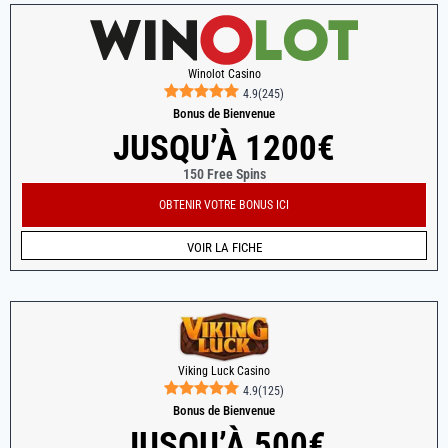
Winolot Casino
4.9
(
245
)
Bonus de Bienvenue
JUSQU’À 1200€
150 Free Spins
OBTENIR VOTRE BONUS ICI
VOIR LA FICHE
Viking Luck Casino
4.9
(
125
)
Bonus de Bienvenue
JUSQU’À 500€