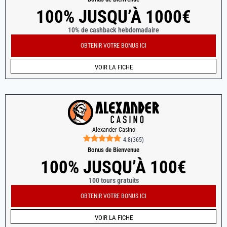
100% JUSQU’À 1000€
10% de cashback hebdomadaire
OBTENIR VOTRE BONUS ICI
VOIR LA FICHE
Alexander Casino
4.8
(
365
)
Bonus de Bienvenue
100% JUSQU’À 100€
100 tours gratuits
OBTENIR VOTRE BONUS ICI
VOIR LA FICHE