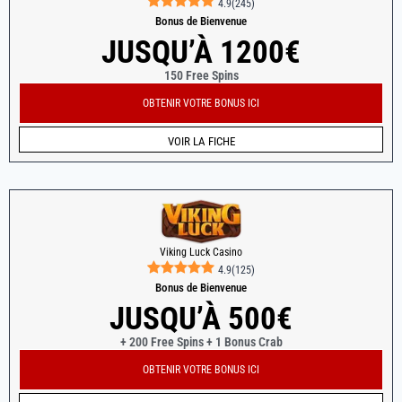
4.9
(
245
)
Bonus de Bienvenue
JUSQU’À 1200€
150 Free Spins
OBTENIR VOTRE BONUS ICI
VOIR LA FICHE
Viking Luck Casino
4.9
(
125
)
Bonus de Bienvenue
JUSQU’À 500€
+ 200 Free Spins + 1 Bonus Crab
OBTENIR VOTRE BONUS ICI