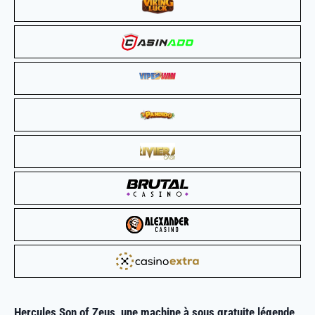
Hercules Son of Zeus, une
machine à sous gratuite
légende