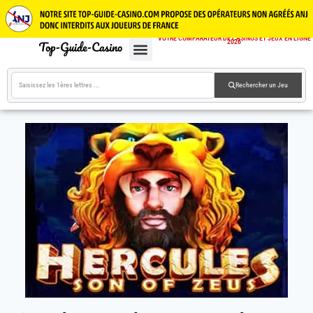
VOTRE COMPARATEUR DE CASINOS ET JEUX EN LIGNE
2026
CASINOS EN LIGNE
JEUX GRATUITS
GUIDE CASINOS
Rechercher un Jeu