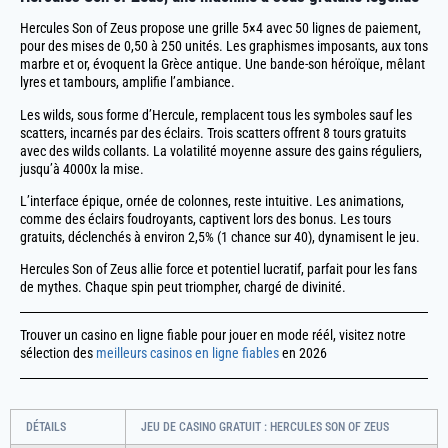
Hercules Son of Zeus propose une grille 5×4 avec 50 lignes de paiement,
pour des mises de 0,50 à 250 unités. Les graphismes imposants, aux tons
marbre et or, évoquent la Grèce antique. Une bande-son héroïque, mêlant
lyres et tambours, amplifie l’ambiance.
Les wilds, sous forme d’Hercule, remplacent tous les symboles sauf les
scatters, incarnés par des éclairs. Trois scatters offrent 8 tours gratuits
avec des wilds collants. La volatilité moyenne assure des gains réguliers,
jusqu’à 4000x la mise.
L’interface épique, ornée de colonnes, reste intuitive. Les animations,
comme des éclairs foudroyants, captivent lors des bonus. Les tours
gratuits, déclenchés à environ 2,5% (1 chance sur 40), dynamisent le jeu.
Hercules Son of Zeus allie force et potentiel lucratif, parfait pour les fans
de mythes. Chaque spin peut triompher, chargé de divinité.
Trouver un casino en ligne fiable pour jouer en mode réél, visitez notre
sélection des
meilleurs casinos en ligne fiables
en 2026
DÉTAILS
JEU DE CASINO GRATUIT : HERCULES SON OF ZEUS