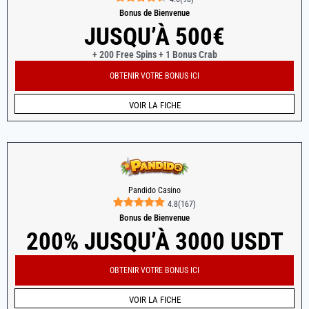
Bonus de Bienvenue
JUSQU’À 500€
+ 200 Free Spins + 1 Bonus Crab
OBTENIR VOTRE BONUS ICI
VOIR LA FICHE
Pandido Casino
4.8
(
167
)
Bonus de Bienvenue
200% JUSQU’À 3000 USDT
OBTENIR VOTRE BONUS ICI
VOIR LA FICHE