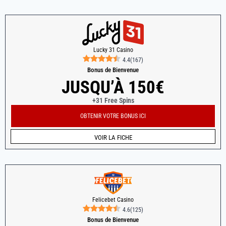
Lucky 31 Casino
4.4
(
167
)
Bonus de Bienvenue
JUSQU’À 150€
+31 Free Spins
OBTENIR VOTRE BONUS ICI
VOIR LA FICHE
Felicebet Casino
4.6
(
125
)
Bonus de Bienvenue