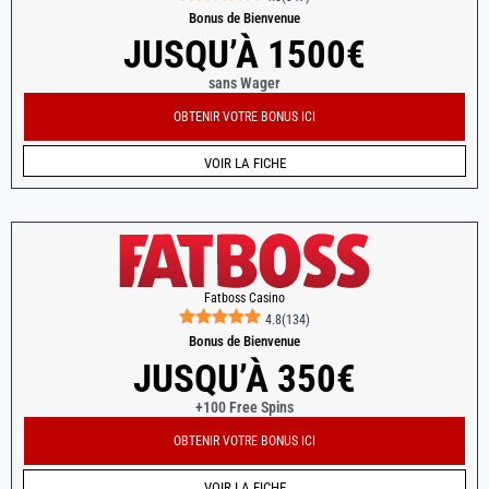
Bonus de Bienvenue
JUSQU’À 1500€
sans Wager
OBTENIR VOTRE BONUS ICI
VOIR LA FICHE
Fatboss Casino
4.8
(
134
)
Bonus de Bienvenue
JUSQU’À 350€
+100 Free Spins
OBTENIR VOTRE BONUS ICI
VOIR LA FICHE