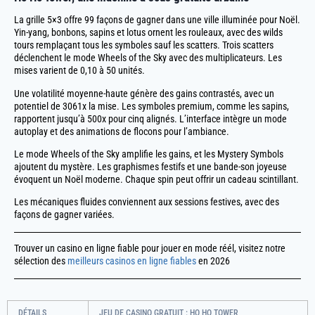
La grille 5×3 offre 99 façons de gagner dans une ville illuminée pour Noël.
Yin-yang, bonbons, sapins et lotus ornent les rouleaux, avec des wilds
tours remplaçant tous les symboles sauf les scatters. Trois scatters
déclenchent le mode Wheels of the Sky avec des multiplicateurs. Les
mises varient de 0,10 à 50 unités.
Une volatilité moyenne-haute génère des gains contrastés, avec un
potentiel de 3061x la mise. Les symboles premium, comme les sapins,
rapportent jusqu’à 500x pour cinq alignés. L’interface intègre un mode
autoplay et des animations de flocons pour l’ambiance.
Le mode Wheels of the Sky amplifie les gains, et les Mystery Symbols
ajoutent du mystère. Les graphismes festifs et une bande-son joyeuse
évoquent un Noël moderne. Chaque spin peut offrir un cadeau scintillant.
Les mécaniques fluides conviennent aux sessions festives, avec des
façons de gagner variées.
Trouver un casino en ligne fiable pour jouer en mode réél, visitez notre
sélection des
meilleurs casinos en ligne fiables
en 2026
DÉTAILS
JEU DE CASINO GRATUIT : HO HO TOWER