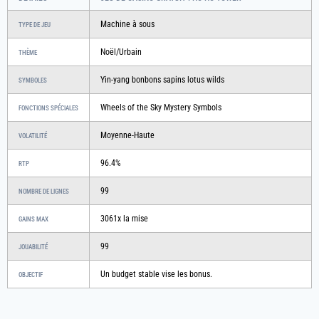
Machine à sous
TYPE DE JEU
Noël/Urbain
THÈME
Yin-yang bonbons sapins lotus wilds
SYMBOLES
Wheels of the Sky Mystery Symbols
FONCTIONS SPÉCIALES
Moyenne-Haute
VOLATILITÉ
96.4%
RTP
99
NOMBRE DE LIGNES
3061x la mise
GAINS MAX
99
JOUABILITÉ
Un budget stable vise les bonus.
OBJECTIF