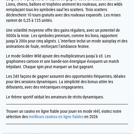
Lions, chiens, ballons et trophées animent les rouleaux, avec des wilds
remplaçant tous les symboles sauf les scatters. Trois scatters
déclenchent 10 tours gratuits avec des rouleaux expansifs. Les mises
varient de 0,25 à 125 unités.
Une volatilité moyenne offre des gains réguliers, avec un potentiel de
5000x la mise. Les symboles premium, comme les lions, rapportent
jusqu’à 200x pour cinq alignés. L’interface inclut un mode autoplay et des
animations de foule, renforçant l’ambiance festive.
Le mode Golden Wild ajoute des multiplicateurs jusqu’à x3. Les
graphismes cartoon et une bande-son énergique évoquent un match
trépidant. Chaque spin peut marquer un but gagnant.
Les 243 façons de gagner assurent des opportunités fréquentes, idéales
pour des sessions dynamiques. La simplicité des bonus attire les
débutants, avec des mécaniques engageantes.
Le thème sportif séduit les amateurs de récits dynamiques.
Trouver un casino en ligne fiable pour jouer en mode réél, visitez notre
sélection des
meilleurs casinos en ligne fiables
en 2026