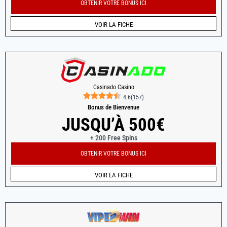
OBTENIR VOTRE BONUS ICI
VOIR LA FICHE
Casinado Casino
4.6
(
157
)
Bonus de Bienvenue
JUSQU’À 500€
+ 200 Free Spins
OBTENIR VOTRE BONUS ICI
VOIR LA FICHE