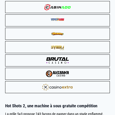
Hot Shots 2, une
machine à sous gratuite
compétition
La grille 5×3 propose 243 façons de gagner dans un stade enflammé.