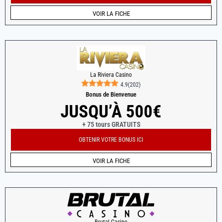
VOIR LA FICHE
La Riviera Casino
4.9
(
202
)
Bonus de Bienvenue
JUSQU’À 500€
+ 75 tours GRATUITS
OBTENIR VOTRE BONUS ICI
VOIR LA FICHE