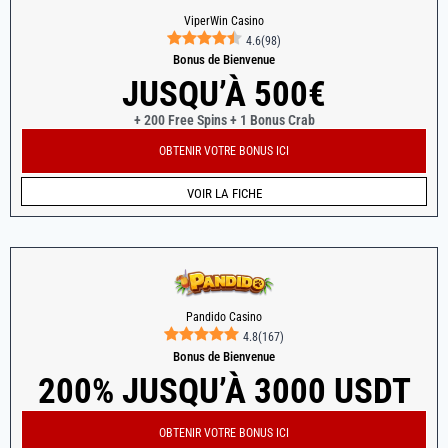
ViperWin Casino
4.6
(
98
)
Bonus de Bienvenue
JUSQU’À 500€
+ 200 Free Spins + 1 Bonus Crab
OBTENIR VOTRE BONUS ICI
VOIR LA FICHE
Pandido Casino
4.8
(
167
)
Bonus de Bienvenue
200% JUSQU’À 3000 USDT
OBTENIR VOTRE BONUS ICI