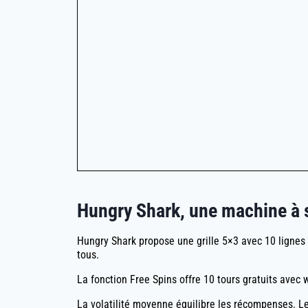
Hungry Shark, une
machine à 
Hungry Shark propose une grille 5×3 avec 10 lignes 
tous.
La fonction Free Spins offre 10 tours gratuits avec 
La volatilité moyenne équilibre les récompenses. 