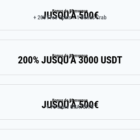
Bonus de Bienvenue
JUSQU’À 500€
+ 200 Free Spins + 1 Bonus Crab
Bonus de Bienvenue
200% JUSQU’À 3000 USDT
Bonus de Bienvenue
JUSQU’À 500€
+ 75 tours GRATUITS