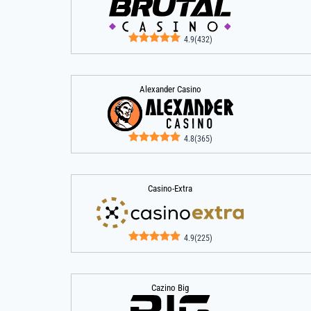
4.9
(
432
)
Alexander Casino
4.8
(
365
)
Casino-Extra
4.9
(
225
)
Cazino Big