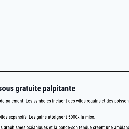
sous gratuite
palpitante
de paiement. Les symboles incluent des wilds requins et des poissons
wilds expansifs. Les gains atteignent 5000x la mise.
Les graphismes océaniques et la bande-son tendue créent une ambia