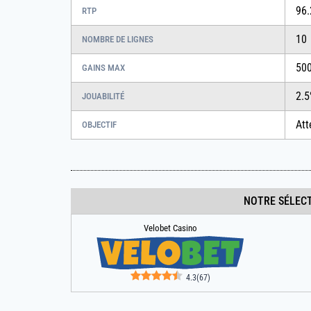
96
RTP
10
NOMBRE DE LIGNES
500
GAINS MAX
2.5
JOUABILITÉ
Att
OBJECTIF
NOTRE SÉLECT
Velobet Casino
4.3
(
67
)