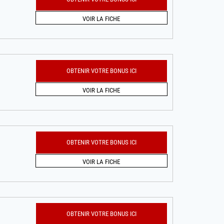
VOIR LA FICHE
OBTENIR VOTRE BONUS ICI
VOIR LA FICHE
OBTENIR VOTRE BONUS ICI
VOIR LA FICHE
OBTENIR VOTRE BONUS ICI