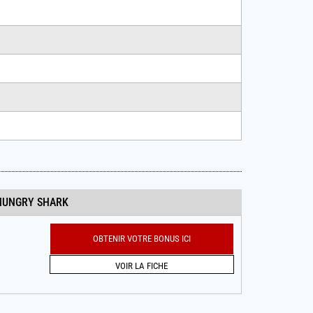
 HUNGRY SHARK
OBTENIR VOTRE BONUS ICI
VOIR LA FICHE