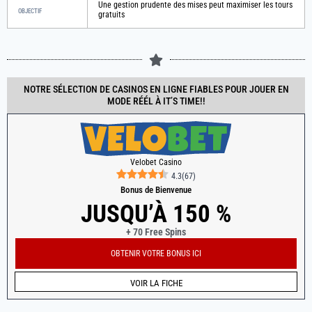
Une gestion prudente des mises peut maximiser les tours
OBJECTIF
gratuits
NOTRE SÉLECTION DE CASINOS EN LIGNE FIABLES POUR JOUER EN
MODE RÉÉL À IT’S TIME!!
Velobet Casino
4.3
(
67
)
Bonus de Bienvenue
JUSQU’À 150 %
+ 70 Free Spins
OBTENIR VOTRE BONUS ICI
VOIR LA FICHE