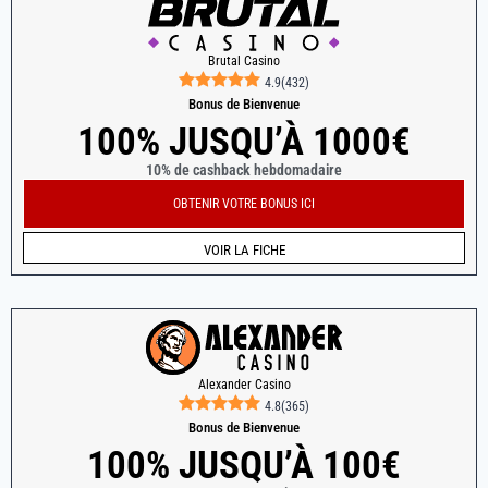
Brutal Casino
4.9
(
432
)
Bonus de Bienvenue
100% JUSQU’À 1000€
10% de cashback hebdomadaire
OBTENIR VOTRE BONUS ICI
VOIR LA FICHE
Alexander Casino
4.8
(
365
)
Bonus de Bienvenue
100% JUSQU’À 100€