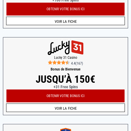
+100 Free Spins
OBTENIR VOTRE BONUS ICI
VOIR LA FICHE
Lucky 31 Casino
4.4
(
167
)
Bonus de Bienvenue
JUSQU’À 150€
+31 Free Spins
OBTENIR VOTRE BONUS ICI
VOIR LA FICHE