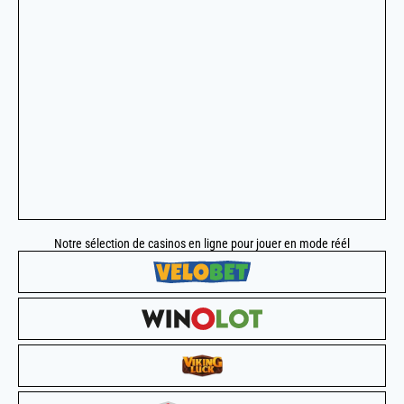
Notre sélection de casinos en ligne pour jouer en mode réél