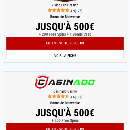
Viking Luck Casino
4.9
(
125
)
Bonus de Bienvenue
JUSQU’À 500€
+ 200 Free Spins + 1 Bonus Crab
OBTENIR VOTRE BONUS ICI
VOIR LA FICHE
Casinado Casino
4.6
(
157
)
Bonus de Bienvenue
JUSQU’À 500€
+ 200 Free Spins
OBTENIR VOTRE BONUS ICI