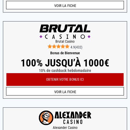
VOIR LA FICHE
Brutal Casino
4.9
(
432
)
Bonus de Bienvenue
100% JUSQU’À 1000€
10% de cashback hebdomadaire
OBTENIR VOTRE BONUS ICI
VOIR LA FICHE
Alexander Casino