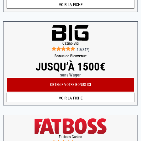
VOIR LA FICHE
Cazino Big
4.8
(
347
)
Bonus de Bienvenue
JUSQU’À 1500€
sans Wager
OBTENIR VOTRE BONUS ICI
VOIR LA FICHE
Fatboss Casino