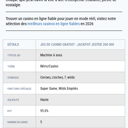
nostalgie.
Trouver un casino en ligne fiable pour jouer en mode réél, visitez notre
sélection des
meilleurs casinos en ligne fiables
en 2026
DÉTAILS
JEU DE CASINO GRATUIT : JACKPOT JESTER 200 000
Machine à sous
TYPE DE JEU
Rétro/Casino
THÈME
Cerises, cloches, 7, wilds
SYMBOLES
Super Game, Wilds Empilés
FONCTIONS SPÉCIALES
Haute
VOLATILITÉ
95.0%
RTP
5
NOMBRE DE LIGNES