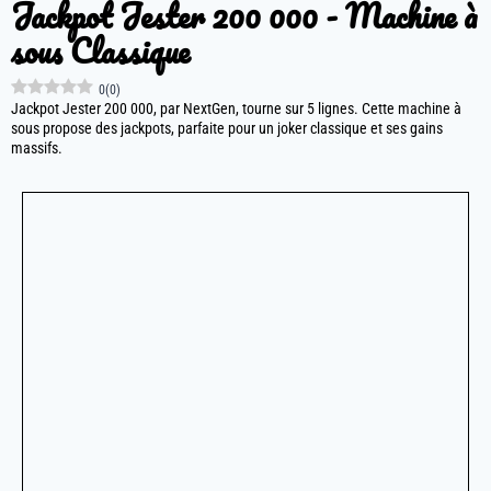
Jackpot Jester 200 000 - Machine à
sous Classique
0
(
0
)
Jackpot Jester 200 000, par NextGen, tourne sur 5 lignes. Cette machine à
sous propose des jackpots, parfaite pour un joker classique et ses gains
massifs.