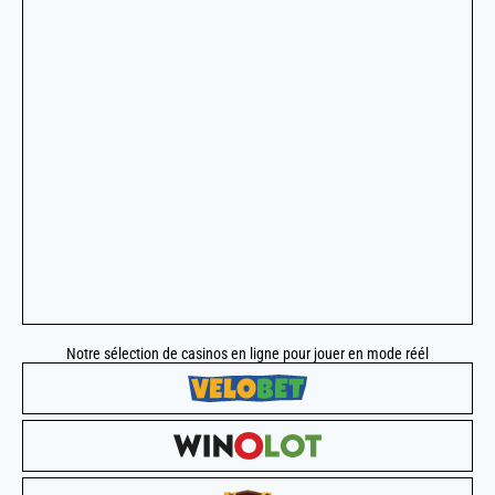
Notre sélection de casinos en ligne pour jouer en mode réél