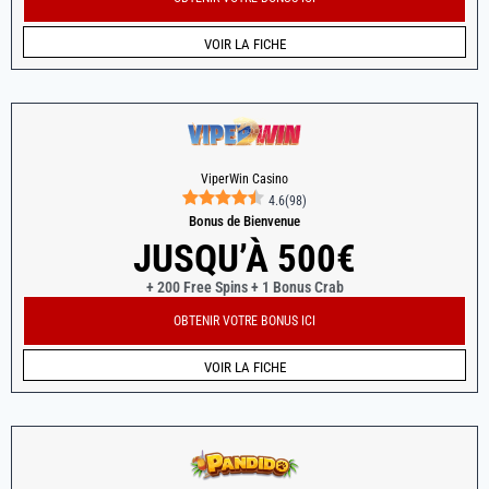
VOIR LA FICHE
ViperWin Casino
4.6
(
98
)
Bonus de Bienvenue
JUSQU’À 500€
+ 200 Free Spins + 1 Bonus Crab
OBTENIR VOTRE BONUS ICI
VOIR LA FICHE