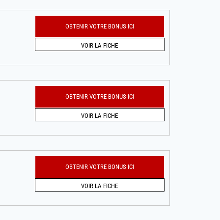
OBTENIR VOTRE BONUS ICI
VOIR LA FICHE
OBTENIR VOTRE BONUS ICI
VOIR LA FICHE
OBTENIR VOTRE BONUS ICI
VOIR LA FICHE