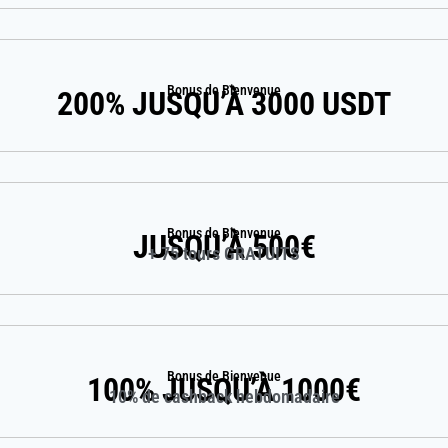
Bonus de Bienvenue
200% JUSQU’À 3000 USDT
Bonus de Bienvenue
JUSQU’À 500€
+ 75 tours GRATUITS
Bonus de Bienvenue
100% JUSQU’À 1000€
10% de cashback hebdomadaire