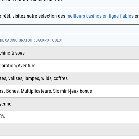
 réél, visitez notre sélection des
meilleurs casinos en ligne fiables
en
 DE CASINO GRATUIT : JACKPOT QUEST
hine à sous
loration/Aventure
tes, valises, lampes, wilds, coffres
st Bonus, Multiplicateurs, Six mini-jeux bonus
yenne
.3%