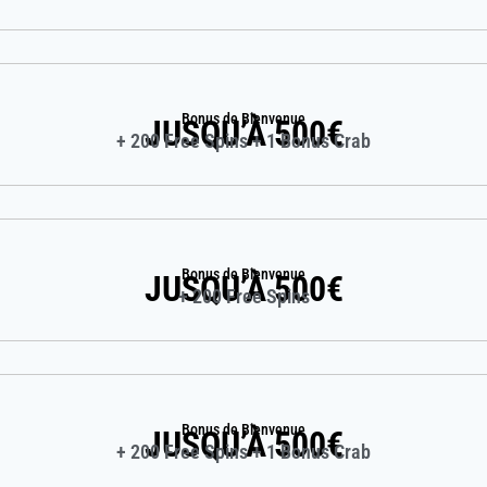
Bonus de Bienvenue
JUSQU’À 500€
+ 200 Free Spins + 1 Bonus Crab
Bonus de Bienvenue
JUSQU’À 500€
+ 200 Free Spins
Bonus de Bienvenue
JUSQU’À 500€
+ 200 Free Spins + 1 Bonus Crab