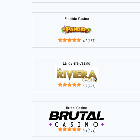
Pandido Casino
4.8
(
167
)
La Riviera Casino
4.9
(
202
)
Brutal Casino
4.9
(
432
)