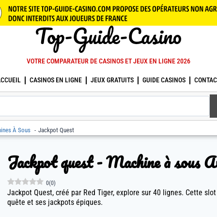
VOTRE COMPARATEUR DE CASINOS ET JEUX EN LIGNE 2026
ACCUEIL
CASINOS EN LIGNE
JEUX GRATUITS
GUIDE CASINOS
CONTAC
ines À Sous
Jackpot Quest
Jackpot quest - Machine à sous A
0
(
0
)
Jackpot Quest, créé par Red Tiger, explore sur 40 lignes. Cette slot
quête et ses jackpots épiques.