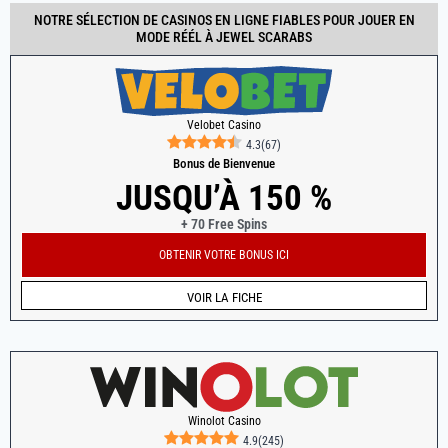
NOTRE SÉLECTION DE CASINOS EN LIGNE FIABLES POUR JOUER EN
MODE RÉÉL À JEWEL SCARABS
Velobet Casino
4.3
(
67
)
Bonus de Bienvenue
JUSQU’À 150 %
+ 70 Free Spins
OBTENIR VOTRE BONUS ICI
VOIR LA FICHE
Winolot Casino
4.9
(
245
)