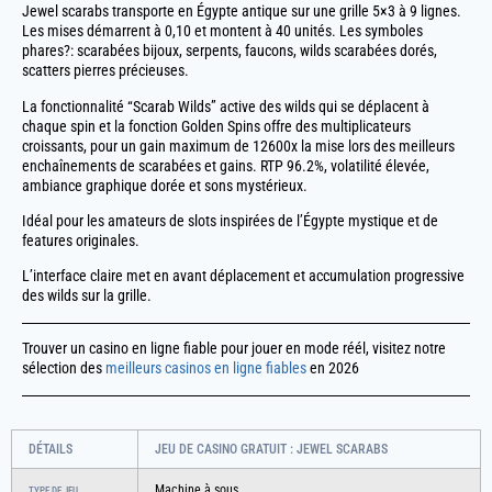
Jewel scarabs transporte en Égypte antique sur une grille 5×3 à 9 lignes.
Les mises démarrent à 0,10 et montent à 40 unités. Les symboles
phares?: scarabées bijoux, serpents, faucons, wilds scarabées dorés,
scatters pierres précieuses.
La fonctionnalité “Scarab Wilds” active des wilds qui se déplacent à
chaque spin et la fonction Golden Spins offre des multiplicateurs
croissants, pour un gain maximum de 12600x la mise lors des meilleurs
enchaînements de scarabées et gains. RTP 96.2%, volatilité élevée,
ambiance graphique dorée et sons mystérieux.
Idéal pour les amateurs de slots inspirées de l’Égypte mystique et de
features originales.
L’interface claire met en avant déplacement et accumulation progressive
des wilds sur la grille.
Trouver un casino en ligne fiable pour jouer en mode réél, visitez notre
sélection des
meilleurs casinos en ligne fiables
en 2026
DÉTAILS
JEU DE CASINO GRATUIT : JEWEL SCARABS
Machine à sous
TYPE DE JEU