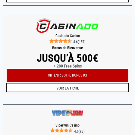
Casinado Casino
4.6
(
157
)
Bonus de Bienvenue
JUSQU’À 500€
+ 200 Free Spins
OBTENIR VOTRE BONUS ICI
VOIR LA FICHE
ViperWin Casino
4.6
(
98
)