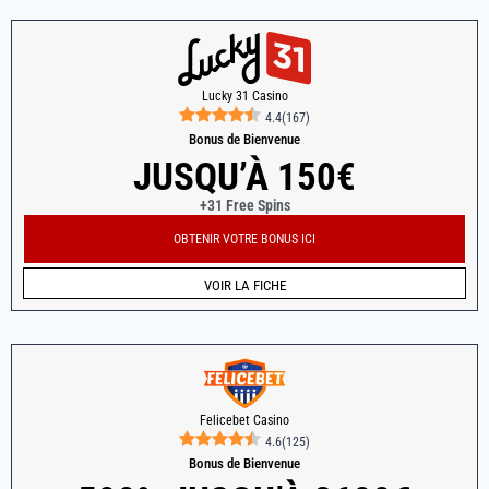
Lucky 31 Casino
4.4
(
167
)
Bonus de Bienvenue
JUSQU’À 150€
+31 Free Spins
OBTENIR VOTRE BONUS ICI
VOIR LA FICHE
Felicebet Casino
4.6
(
125
)
Bonus de Bienvenue