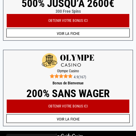
500% JUSQU’À 2600€
300 Free Spins
OBTENIR VOTRE BONUS ICI
VOIR LA FICHE
Olympe Casino
4.9
(
167
)
Bonus de Bienvenue
200% SANS WAGER
OBTENIR VOTRE BONUS ICI
VOIR LA FICHE
Top-Guide-Casino