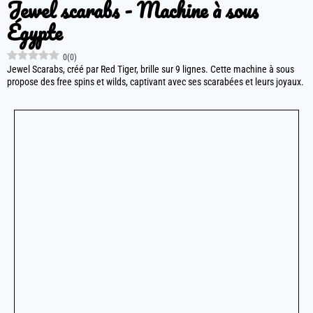
Jewel scarabs - Machine à sous
Égypte
0
(
0
)
Jewel Scarabs, créé par Red Tiger, brille sur 9 lignes. Cette machine à sous
propose des free spins et wilds, captivant avec ses scarabées et leurs joyaux.