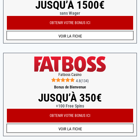
JUSQU’À 1500€
sans Wager
OBTENIR VOTRE BONUS ICI
VOIR LA FICHE
Fatboss Casino
4.8
(
134
)
Bonus de Bienvenue
JUSQU’À 350€
+100 Free Spins
OBTENIR VOTRE BONUS ICI
VOIR LA FICHE