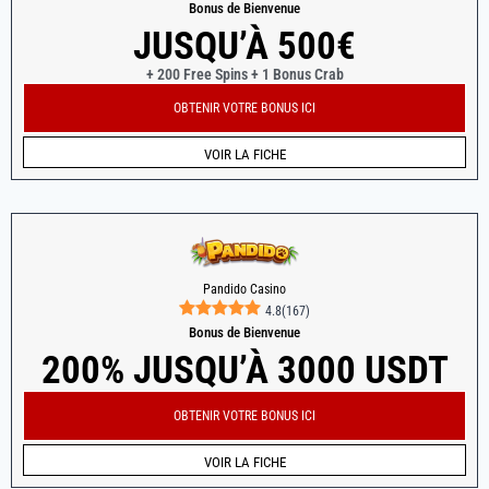
Bonus de Bienvenue
JUSQU’À 500€
+ 200 Free Spins + 1 Bonus Crab
OBTENIR VOTRE BONUS ICI
VOIR LA FICHE
Pandido Casino
4.8
(
167
)
Bonus de Bienvenue
200% JUSQU’À 3000 USDT
OBTENIR VOTRE BONUS ICI
VOIR LA FICHE