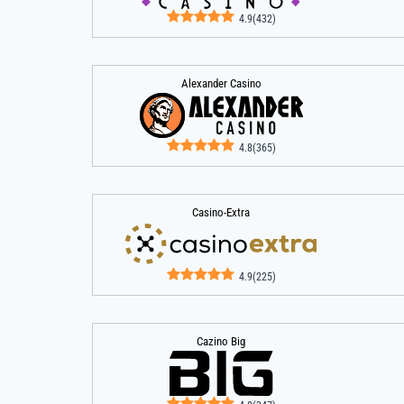
4.9
(
432
)
Alexander Casino
4.8
(
365
)
Casino-Extra
4.9
(
225
)
Cazino Big