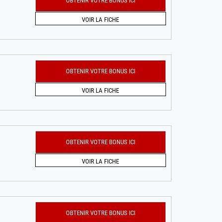
OBTENIR VOTRE BONUS ICI
VOIR LA FICHE
OBTENIR VOTRE BONUS ICI
VOIR LA FICHE
OBTENIR VOTRE BONUS ICI
VOIR LA FICHE
OBTENIR VOTRE BONUS ICI