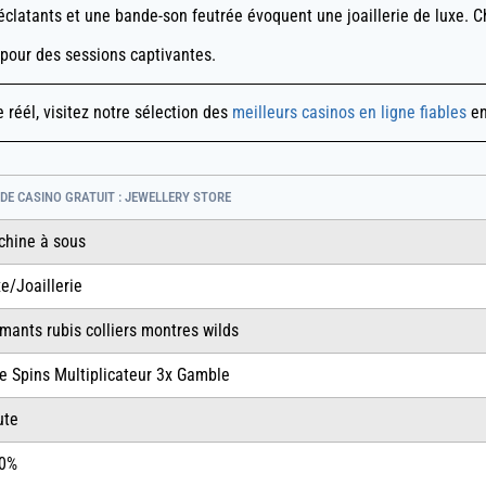
latants et une bande-son feutrée évoquent une joaillerie de luxe. Ch
e pour des sessions captivantes.
 réél, visitez notre sélection des
meilleurs casinos en ligne fiables
en
 DE CASINO GRATUIT : JEWELLERY STORE
hine à sous
e/Joaillerie
mants rubis colliers montres wilds
e Spins Multiplicateur 3x Gamble
ute
.0%