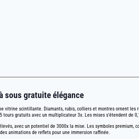
à sous gratuite
élégance
 vitrine scintillante. Diamants, rubis, colliers et montres ornent les
15 tours gratuits avec un multiplicateur 3x. Les mises s’étendent de 0,
s élevés, avec un potentiel de 3000x la mise. Les symboles premium, 
 des animations de reflets pour une immersion raffinée.