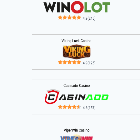
4.9
(
245
)
Viking Luck Casino
4.9
(
125
)
Casinado Casino
4.6
(
157
)
ViperWin Casino