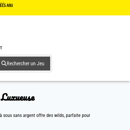
T
Rechercher un Jeu
 Luxueuse
 à sous sans argent offre des wilds, parfaite pour