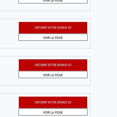
VOIR LA FICHE
OBTENIR VOTRE BONUS ICI
VOIR LA FICHE
OBTENIR VOTRE BONUS ICI
VOIR LA FICHE
OBTENIR VOTRE BONUS ICI
VOIR LA FICHE