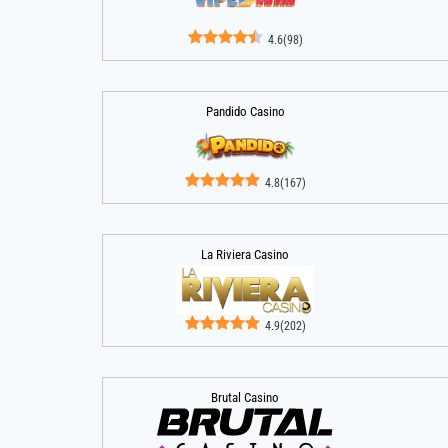
4.6
(
98
)
Pandido Casino
4.8
(
167
)
La Riviera Casino
4.9
(
202
)
Brutal Casino