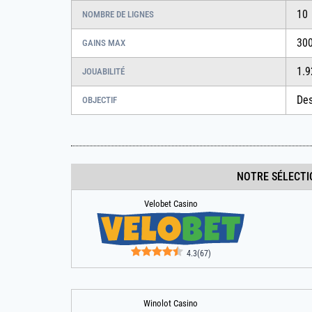
10
NOMBRE DE LIGNES
300
GAINS MAX
1.9
JOUABILITÉ
Des
OBJECTIF
NOTRE SÉLECTI
Velobet Casino
4.3
(
67
)
Winolot Casino