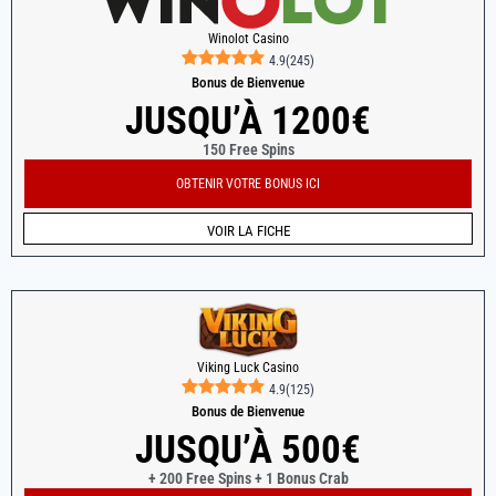
Winolot Casino
4.9
(
245
)
Bonus de Bienvenue
JUSQU’À 1200€
150 Free Spins
OBTENIR VOTRE BONUS ICI
VOIR LA FICHE
Viking Luck Casino
4.9
(
125
)
Bonus de Bienvenue
JUSQU’À 500€
+ 200 Free Spins + 1 Bonus Crab