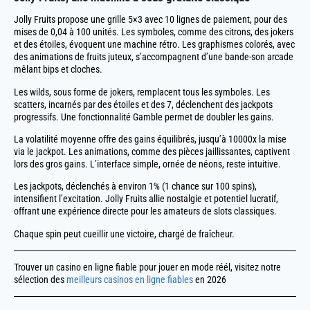
Jolly Fruits propose une grille 5×3 avec 10 lignes de paiement, pour des
mises de 0,04 à 100 unités. Les symboles, comme des citrons, des jokers
et des étoiles, évoquent une machine rétro. Les graphismes colorés, avec
des animations de fruits juteux, s’accompagnent d’une bande-son arcade
mêlant bips et cloches.
Les wilds, sous forme de jokers, remplacent tous les symboles. Les
scatters, incarnés par des étoiles et des 7, déclenchent des jackpots
progressifs. Une fonctionnalité Gamble permet de doubler les gains.
La volatilité moyenne offre des gains équilibrés, jusqu’à 10000x la mise
via le jackpot. Les animations, comme des pièces jaillissantes, captivent
lors des gros gains. L’interface simple, ornée de néons, reste intuitive.
Les jackpots, déclenchés à environ 1% (1 chance sur 100 spins),
intensifient l’excitation. Jolly Fruits allie nostalgie et potentiel lucratif,
offrant une expérience directe pour les amateurs de slots classiques.
Chaque spin peut cueillir une victoire, chargé de fraîcheur.
Trouver un casino en ligne fiable pour jouer en mode réél, visitez notre
sélection des
meilleurs casinos en ligne fiables
en 2026