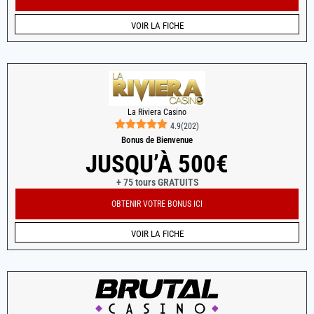
VOIR LA FICHE
La Riviera Casino
4.9
(
202
)
Bonus de Bienvenue
JUSQU’À 500€
+ 75 tours GRATUITS
OBTENIR VOTRE BONUS ICI
VOIR LA FICHE