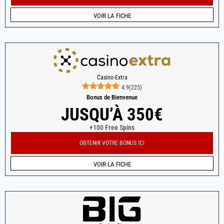
VOIR LA FICHE
Casino-Extra
4.9
(
225
)
Bonus de Bienvenue
JUSQU’À 350€
+100 Free Spins
OBTENIR VOTRE BONUS ICI
VOIR LA FICHE