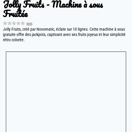
Jolly Fruits - Machine à sous
Fruitée
0
(
0
)
Jolly Fruits, créé par Novomatic, éclate sur 10 lignes. Cette machine à sous
gratuite offre des jackpots, captivant avec ses fruits joyeux et leur simplicité
rétro colorée.