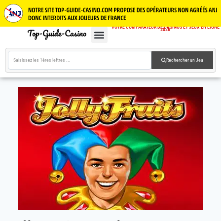
VOTRE COMPARATEUR DE CASINOS ET JEUX EN LIGNE
2026
CASINOS EN LIGNE
JEUX GRATUITS
GUIDE CASINOS
Rechercher un Jeu