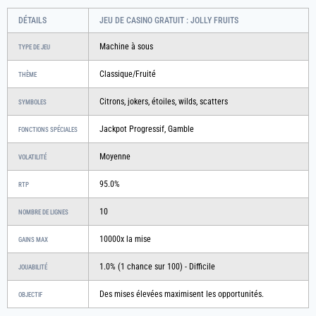
DÉTAILS
JEU DE CASINO GRATUIT : JOLLY FRUITS
Machine à sous
TYPE DE JEU
Classique/Fruité
THÈME
Citrons, jokers, étoiles, wilds, scatters
SYMBOLES
Jackpot Progressif, Gamble
FONCTIONS SPÉCIALES
Moyenne
VOLATILITÉ
95.0%
RTP
10
NOMBRE DE LIGNES
10000x la mise
GAINS MAX
1.0% (1 chance sur 100) - Difficile
JOUABILITÉ
Des mises élevées maximisent les opportunités.
OBJECTIF