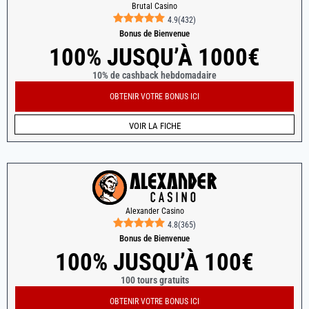
Brutal Casino
4.9
(
432
)
Bonus de Bienvenue
100% JUSQU’À 1000€
10% de cashback hebdomadaire
OBTENIR VOTRE BONUS ICI
VOIR LA FICHE
Alexander Casino
4.8
(
365
)
Bonus de Bienvenue
100% JUSQU’À 100€
100 tours gratuits
OBTENIR VOTRE BONUS ICI