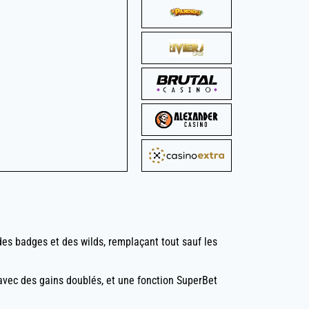
des badges et des wilds, remplaçant tout sauf les
 avec des gains doublés, et une fonction SuperBet