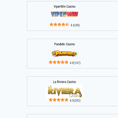
ViperWin Casino
4.6
(
98
)
Pandido Casino
4.8
(
167
)
La Riviera Casino
4.9
(
202
)