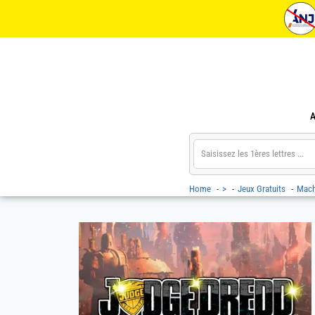
Home
>
Jeux Gratuits
Mach