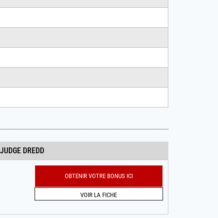
 JUDGE DREDD
OBTENIR VOTRE BONUS ICI
VOIR LA FICHE