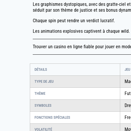
Les graphismes dystopiques, avec des gratte-ciel et
séduit par son thème de justice et ses bonus dynam
Chaque spin peut rendre un verdict lucratif.
Les animations explosives captivent à chaque wild.
Trouver un casino en ligne fiable pour jouer en mode
DÉTAILS
JEU
Mac
TYPE DE JEU
Fut
THÈME
Dre
SYMBOLES
Fre
FONCTIONS SPÉCIALES
Mo
VOLATILITÉ