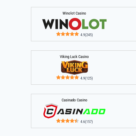
Winolot Casino
4.9
(
245
)
Viking Luck Casino
4.9
(
125
)
Casinado Casino
4.6
(
157
)