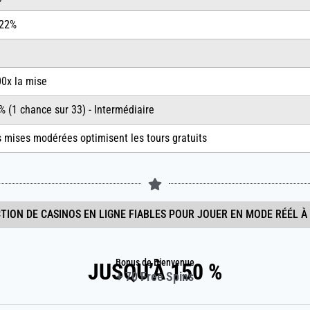
.22%
0x la mise
% (1 chance sur 33) - Intermédiaire
 mises modérées optimisent les tours gratuits
TION DE CASINOS EN LIGNE FIABLES POUR JOUER EN MODE RÉÉL À
Bonus de Bienvenue
JUSQU’À 150 %
+ 70 Free Spins