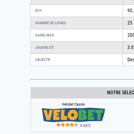
95
RTP
25
NOMBRE DE LIGNES
200
GAINS MAX
3.0
JOUABILITÉ
Des
OBJECTIF
NOTRE SÉLEC
Velobet Casino
4.3
(
67
)