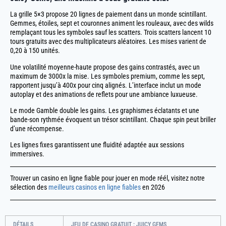
La grille 5×3 propose 20 lignes de paiement dans un monde scintillant.
Gemmes, étoiles, sept et couronnes animent les rouleaux, avec des wilds
remplaçant tous les symboles sauf les scatters. Trois scatters lancent 10
tours gratuits avec des multiplicateurs aléatoires. Les mises varient de
0,20 à 150 unités.
Une volatilité moyenne-haute propose des gains contrastés, avec un
maximum de 3000x la mise. Les symboles premium, comme les sept,
rapportent jusqu’à 400x pour cinq alignés. L’interface inclut un mode
autoplay et des animations de reflets pour une ambiance luxueuse.
Le mode Gamble double les gains. Les graphismes éclatants et une
bande-son rythmée évoquent un trésor scintillant. Chaque spin peut briller
d’une récompense.
Les lignes fixes garantissent une fluidité adaptée aux sessions
immersives.
Trouver un casino en ligne fiable pour jouer en mode réél, visitez notre
sélection des
meilleurs casinos en ligne fiables
en 2026
DÉTAILS
JEU DE CASINO GRATUIT : JUICY GEMS