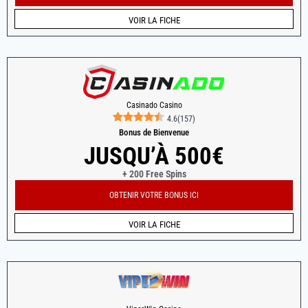
VOIR LA FICHE
Casinado Casino
4.6
(
157
)
Bonus de Bienvenue
JUSQU’À 500€
+ 200 Free Spins
OBTENIR VOTRE BONUS ICI
VOIR LA FICHE