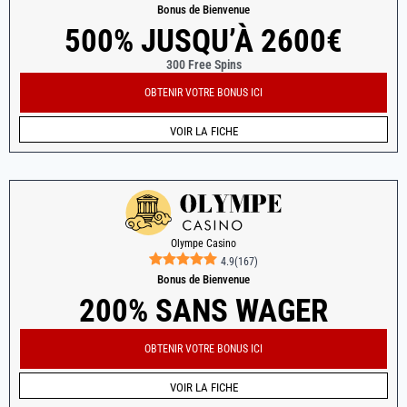
Bonus de Bienvenue
500% JUSQU’À 2600€
300 Free Spins
OBTENIR VOTRE BONUS ICI
VOIR LA FICHE
Olympe Casino
4.9
(
167
)
Bonus de Bienvenue
200% SANS WAGER
OBTENIR VOTRE BONUS ICI
VOIR LA FICHE