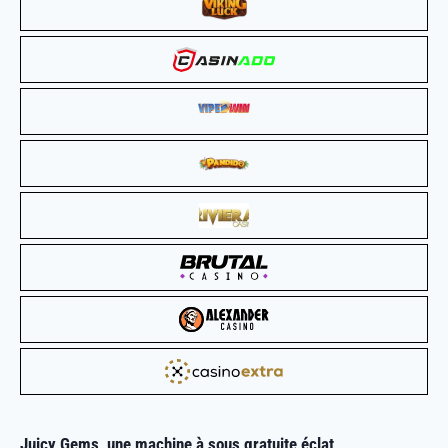
Juicy Gems, une
machine à sous gratuite
éclat