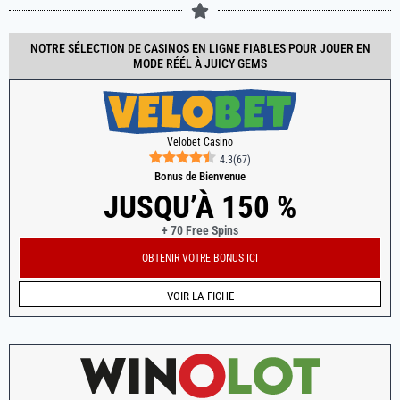
NOTRE SÉLECTION DE CASINOS EN LIGNE FIABLES POUR JOUER EN
MODE RÉÉL À JUICY GEMS
Velobet Casino
4.3
(
67
)
Bonus de Bienvenue
JUSQU’À 150 %
+ 70 Free Spins
OBTENIR VOTRE BONUS ICI
VOIR LA FICHE