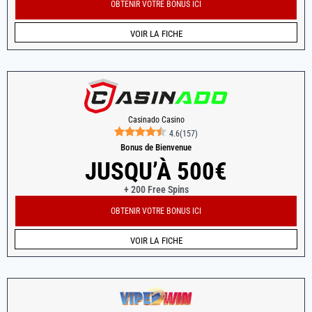
OBTENIR VOTRE BONUS ICI
VOIR LA FICHE
Casinado Casino
4.6
(
157
)
Bonus de Bienvenue
JUSQU’À 500€
+ 200 Free Spins
OBTENIR VOTRE BONUS ICI
VOIR LA FICHE