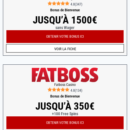
4.8
(
347
)
Bonus de Bienvenue
JUSQU’À 1500€
sans Wager
OBTENIR VOTRE BONUS ICI
VOIR LA FICHE
Fatboss Casino
4.8
(
134
)
Bonus de Bienvenue
JUSQU’À 350€
+100 Free Spins
OBTENIR VOTRE BONUS ICI