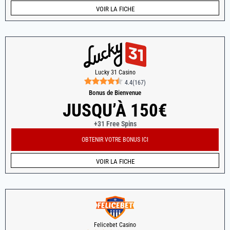
VOIR LA FICHE
Lucky 31 Casino
4.4
(
167
)
Bonus de Bienvenue
JUSQU’À 150€
+31 Free Spins
OBTENIR VOTRE BONUS ICI
VOIR LA FICHE
Felicebet Casino