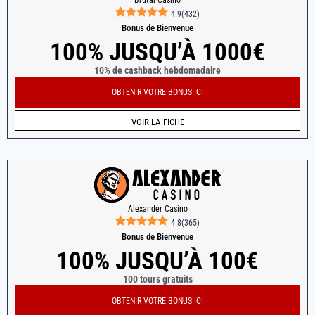
Brutal Casino
4.9
(
432
)
Bonus de Bienvenue
100% JUSQU’À 1000€
10% de cashback hebdomadaire
OBTENIR VOTRE BONUS ICI
VOIR LA FICHE
Alexander Casino
4.8
(
365
)
Bonus de Bienvenue
100% JUSQU’À 100€
100 tours gratuits
OBTENIR VOTRE BONUS ICI