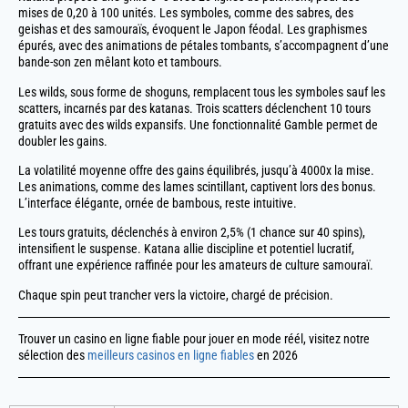
mises de 0,20 à 100 unités. Les symboles, comme des sabres, des
geishas et des samouraïs, évoquent le Japon féodal. Les graphismes
épurés, avec des animations de pétales tombants, s’accompagnent d’une
bande-son zen mêlant koto et tambours.
Les wilds, sous forme de shoguns, remplacent tous les symboles sauf les
scatters, incarnés par des katanas. Trois scatters déclenchent 10 tours
gratuits avec des wilds expansifs. Une fonctionnalité Gamble permet de
doubler les gains.
La volatilité moyenne offre des gains équilibrés, jusqu’à 4000x la mise.
Les animations, comme des lames scintillant, captivent lors des bonus.
L’interface élégante, ornée de bambous, reste intuitive.
Les tours gratuits, déclenchés à environ 2,5% (1 chance sur 40 spins),
intensifient le suspense. Katana allie discipline et potentiel lucratif,
offrant une expérience raffinée pour les amateurs de culture samouraï.
Chaque spin peut trancher vers la victoire, chargé de précision.
Trouver un casino en ligne fiable pour jouer en mode réél, visitez notre
sélection des
meilleurs casinos en ligne fiables
en 2026