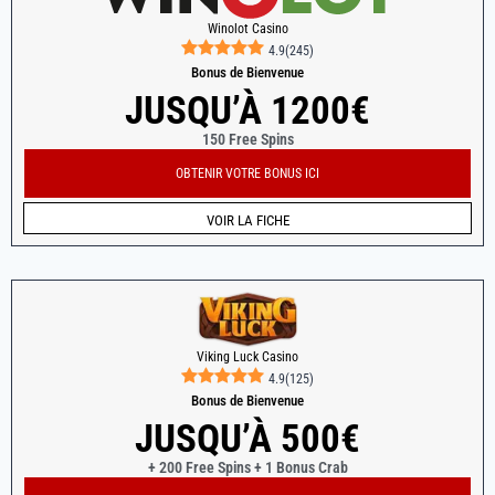
Winolot Casino
4.9
(
245
)
Bonus de Bienvenue
JUSQU’À 1200€
150 Free Spins
OBTENIR VOTRE BONUS ICI
VOIR LA FICHE
Viking Luck Casino
4.9
(
125
)
Bonus de Bienvenue
JUSQU’À 500€
+ 200 Free Spins + 1 Bonus Crab