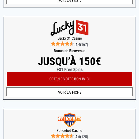
VOIR LA FICHE
Lucky 31 Casino
4.4
(
167
)
Bonus de Bienvenue
JUSQU’À 150€
+31 Free Spins
OBTENIR VOTRE BONUS ICI
VOIR LA FICHE
Felicebet Casino
4.6
(
125
)