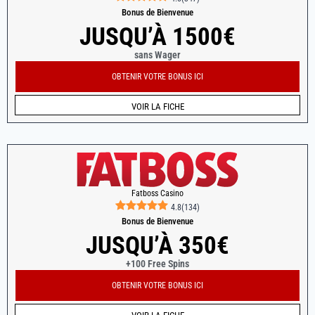
Bonus de Bienvenue
JUSQU’À 1500€
sans Wager
OBTENIR VOTRE BONUS ICI
VOIR LA FICHE
Fatboss Casino
4.8
(
134
)
Bonus de Bienvenue
JUSQU’À 350€
+100 Free Spins
OBTENIR VOTRE BONUS ICI