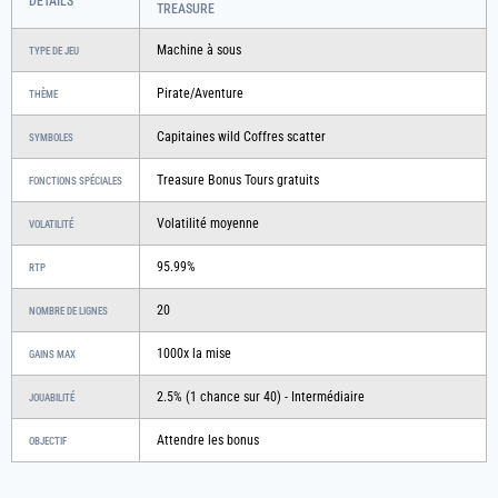
DÉTAILS
TREASURE
Machine à sous
TYPE DE JEU
Pirate/Aventure
THÈME
Capitaines wild Coffres scatter
SYMBOLES
Treasure Bonus Tours gratuits
FONCTIONS SPÉCIALES
Volatilité moyenne
VOLATILITÉ
95.99%
RTP
20
NOMBRE DE LIGNES
1000x la mise
GAINS MAX
2.5% (1 chance sur 40) - Intermédiaire
JOUABILITÉ
Attendre les bonus
OBJECTIF