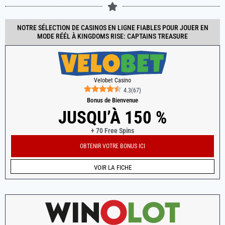
NOTRE SÉLECTION DE CASINOS EN LIGNE FIABLES POUR JOUER EN
MODE RÉÉL À KINGDOMS RISE: CAPTAINS TREASURE
Velobet Casino
4.3
(
67
)
Bonus de Bienvenue
JUSQU’À 150 %
+ 70 Free Spins
OBTENIR VOTRE BONUS ICI
VOIR LA FICHE