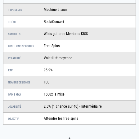
Machine à sous
TYPE DE JEU
Rock/Concert
THÈME
Wilds guitares Membres KISS
SYMBOLES
Free Spins
FONCTIONS SPÉCIALES
Volatilité moyenne
VOLATILITÉ
95.9%
RTP
100
NOMBRE DE LIGNES
1500x la mise
GAINS MAX
2.5% (1 chance sur 40) - Intermédiaire
JOUABILITÉ
Attendre les free spins
OBJECTIF