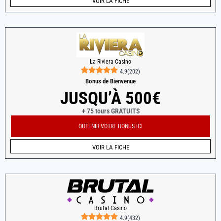
VOIR LA FICHE
La Riviera Casino
4.9
(
202
)
Bonus de Bienvenue
JUSQU’À 500€
+ 75 tours GRATUITS
OBTENIR VOTRE BONUS ICI
VOIR LA FICHE
Brutal Casino
4.9
(
432
)