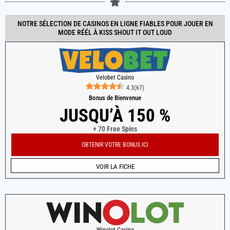
NOTRE SÉLECTION DE CASINOS EN LIGNE FIABLES POUR JOUER EN
MODE RÉÉL À KISS SHOUT IT OUT LOUD
Velobet Casino
4.3
(
67
)
Bonus de Bienvenue
JUSQU’À 150 %
+ 70 Free Spins
OBTENIR VOTRE BONUS ICI
VOIR LA FICHE
Winolot Casino