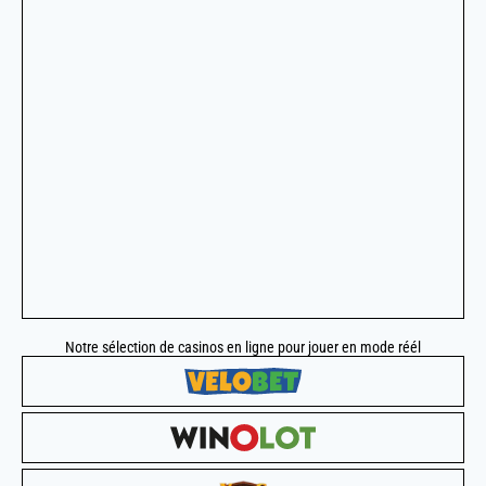
Notre sélection de casinos en ligne pour jouer en mode réél