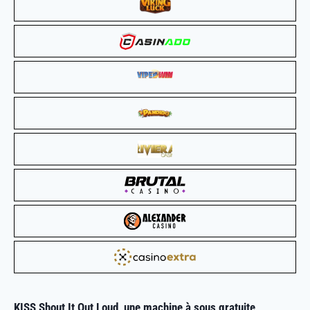
KISS Shout It Out Loud, une
machine à sous gratuite