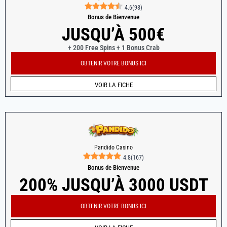
4.6
(
98
)
Bonus de Bienvenue
JUSQU’À 500€
+ 200 Free Spins + 1 Bonus Crab
OBTENIR VOTRE BONUS ICI
VOIR LA FICHE
Pandido Casino
4.8
(
167
)
Bonus de Bienvenue
200% JUSQU’À 3000 USDT
OBTENIR VOTRE BONUS ICI