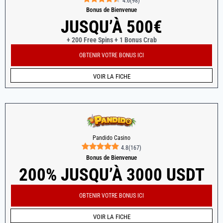
4.6
(
98
)
Bonus de Bienvenue
JUSQU’À 500€
+ 200 Free Spins + 1 Bonus Crab
OBTENIR VOTRE BONUS ICI
VOIR LA FICHE
Pandido Casino
4.8
(
167
)
Bonus de Bienvenue
200% JUSQU’À 3000 USDT
OBTENIR VOTRE BONUS ICI
VOIR LA FICHE