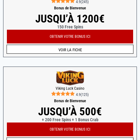
4.9
(
245
)
Bonus de Bienvenue
JUSQU’À 1200€
150 Free Spins
OBTENIR VOTRE BONUS ICI
VOIR LA FICHE
Viking Luck Casino
4.9
(
125
)
Bonus de Bienvenue
JUSQU’À 500€
+ 200 Free Spins + 1 Bonus Crab
OBTENIR VOTRE BONUS ICI