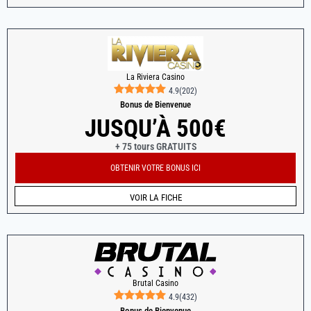
La Riviera Casino
4.9
(
202
)
Bonus de Bienvenue
JUSQU’À 500€
+ 75 tours GRATUITS
OBTENIR VOTRE BONUS ICI
VOIR LA FICHE
Brutal Casino
4.9
(
432
)
Bonus de Bienvenue