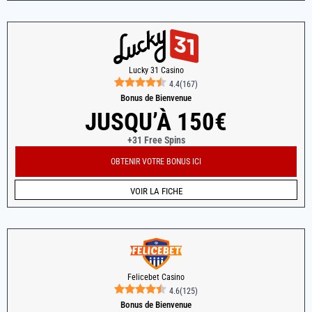
Lucky 31 Casino
4.4
(
167
)
Bonus de Bienvenue
JUSQU’À 150€
+31 Free Spins
OBTENIR VOTRE BONUS ICI
VOIR LA FICHE
Felicebet Casino
4.6
(
125
)
Bonus de Bienvenue