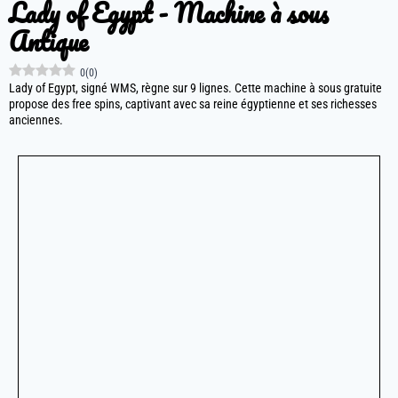
Lady of Egypt - Machine à sous
Antique
0
(
0
)
Lady of Egypt, signé WMS, règne sur 9 lignes. Cette machine à sous gratuite
propose des free spins, captivant avec sa reine égyptienne et ses richesses
anciennes.