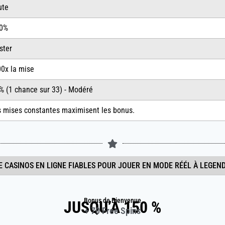
ute
.0%
ster
0x la mise
% (1 chance sur 33) - Modéré
 mises constantes maximisent les bonus.
 CASINOS EN LIGNE FIABLES POUR JOUER EN MODE RÉÉL À LEGEN
Bonus de Bienvenue
JUSQU’À 150 %
+ 70 Free Spins