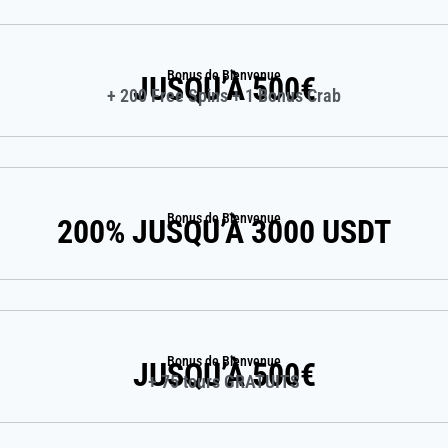
Bonus de Bienvenue
JUSQU’À 500€
+ 200 Free Spins + 1 Bonus Crab
Bonus de Bienvenue
200% JUSQU’À 3000 USDT
Bonus de Bienvenue
JUSQU’À 500€
+ 75 tours GRATUITS