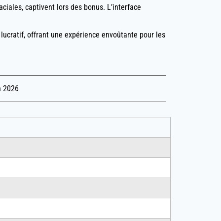
ciales, captivent lors des bonus. L’interface
 lucratif, offrant une expérience envoûtante pour les
 2026