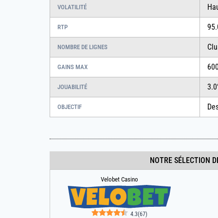
Ha
VOLATILITÉ
95
RTP
Clu
NOMBRE DE LIGNES
600
GAINS MAX
3.0
JOUABILITÉ
Des
OBJECTIF
NOTRE SÉLECTION DE
Velobet Casino
4.3
(
67
)