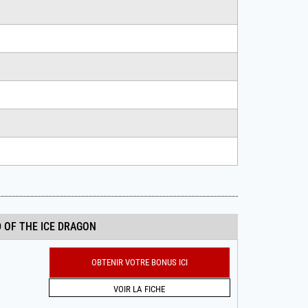
D OF THE ICE DRAGON
OBTENIR VOTRE BONUS ICI
VOIR LA FICHE