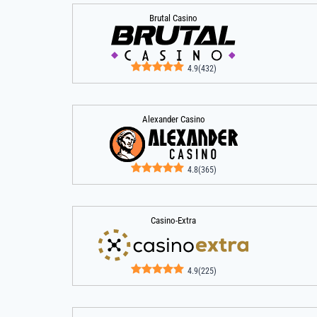
Brutal Casino
4.9
(
432
)
Alexander Casino
4.8
(
365
)
Casino-Extra
4.9
(
225
)