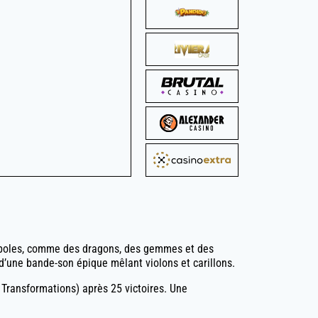
ymboles, comme des dragons, des gemmes et des
d’une bande-son épique mêlant violons et carillons.
 Transformations) après 25 victoires. Une