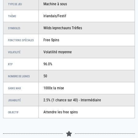
Machine à sous
TYPE DE JEU
Irlandais/Festif
THÈME
Wilds leprechauns Trèfles
SYMBOLES
Free Spins
FONCTIONS SPÉCIALES
Volatilité moyenne
VOLATILITÉ
96.0%
RTP
50
NOMBRE DE LIGNES
1000x la mise
GAINS MAX
2.5% (1 chance sur 40) - Intermédiaire
JOUABILITÉ
Attendre les free spins
OBJECTIF