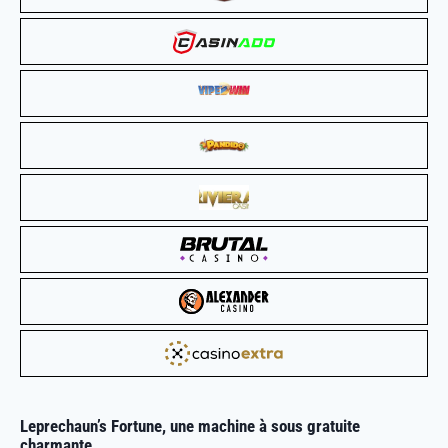
Leprechaun’s Fortune, une
machine à sous gratuite
charmante