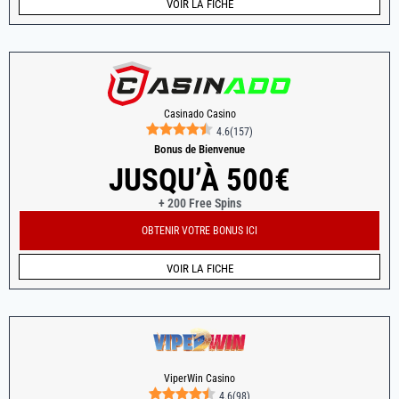
VOIR LA FICHE
Casinado Casino
4.6
(
157
)
Bonus de Bienvenue
JUSQU’À 500€
+ 200 Free Spins
OBTENIR VOTRE BONUS ICI
VOIR LA FICHE
ViperWin Casino
4.6
(
98
)