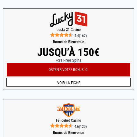
Lucky 31 Casino
4.4
(
167
)
Bonus de Bienvenue
JUSQU’À 150€
+31 Free Spins
OBTENIR VOTRE BONUS ICI
VOIR LA FICHE
Felicebet Casino
4.6
(
125
)
Bonus de Bienvenue