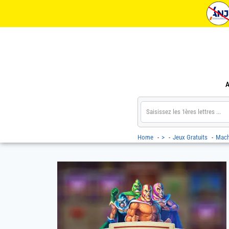
Home
>
Jeux Gratuits
Mach