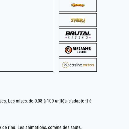
es. Les mises, de 0,08 à 100 unités, s’adaptent à
e de ring. Les animations, comme des sauts,