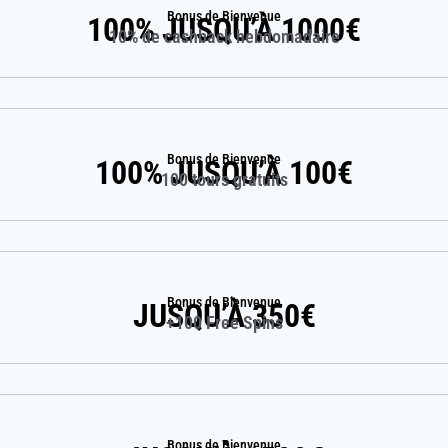
Bonus de Bienvenue
100% JUSQU’À 1000€
10% de cashback hebdomadaire
Bonus de Bienvenue
100% JUSQU’À 100€
100 tours gratuits
Bonus de Bienvenue
JUSQU’À 350€
+100 Free Spins
Bonus de Bienvenue