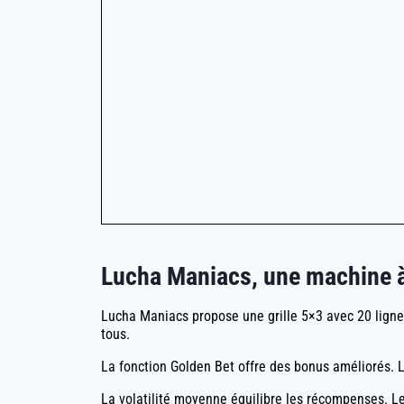
Lucha Maniacs, une
machine à
Lucha Maniacs propose une grille 5×3 avec 20 ligne
tous.
La fonction Golden Bet offre des bonus améliorés. L
La volatilité moyenne équilibre les récompenses. L