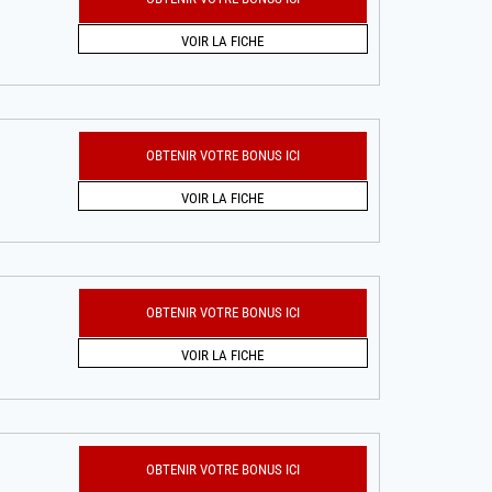
VOIR LA FICHE
OBTENIR VOTRE BONUS ICI
VOIR LA FICHE
OBTENIR VOTRE BONUS ICI
VOIR LA FICHE
OBTENIR VOTRE BONUS ICI