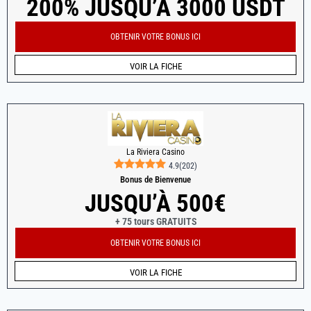
200% JUSQU’À 3000 USDT
OBTENIR VOTRE BONUS ICI
VOIR LA FICHE
La Riviera Casino
4.9
(
202
)
Bonus de Bienvenue
JUSQU’À 500€
+ 75 tours GRATUITS
OBTENIR VOTRE BONUS ICI
VOIR LA FICHE