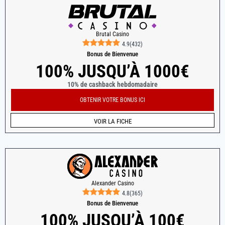
Brutal Casino
4.9
(
432
)
Bonus de Bienvenue
100% JUSQU’À 1000€
10% de cashback hebdomadaire
OBTENIR VOTRE BONUS ICI
VOIR LA FICHE
Alexander Casino
4.8
(
365
)
Bonus de Bienvenue
100% JUSQU’À 100€