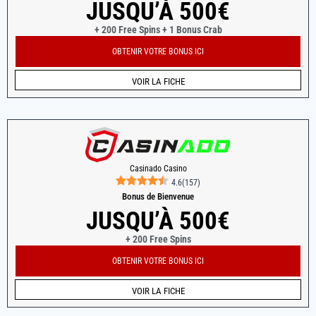
JUSQU’À 500€
+ 200 Free Spins + 1 Bonus Crab
OBTENIR VOTRE BONUS ICI
VOIR LA FICHE
Casinado Casino
4.6
(
157
)
Bonus de Bienvenue
JUSQU’À 500€
+ 200 Free Spins
OBTENIR VOTRE BONUS ICI
VOIR LA FICHE