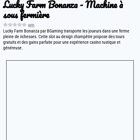
Lucky Farm Bonanza - Machine à
sous fermière
0
(
0
)
Lucky Farm Bonanza par BGaming transporte les joueurs dans une ferme
pleine de richesses. Cette slot au design champêtre propose des tours
gratuits et des gains parfaite pour une expérience casino rustique et
généreuse.