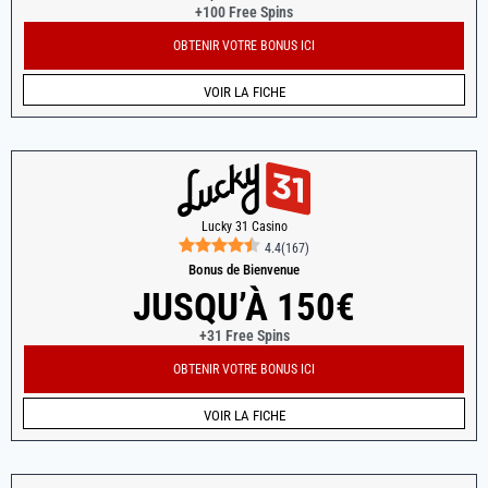
+100 Free Spins
OBTENIR VOTRE BONUS ICI
VOIR LA FICHE
Lucky 31 Casino
4.4
(
167
)
Bonus de Bienvenue
JUSQU’À 150€
+31 Free Spins
OBTENIR VOTRE BONUS ICI
VOIR LA FICHE