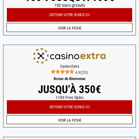
100 tours gratuits
OBTENIR VOTRE BONUS ICI
VOIR LA FICHE
Casino-Extra
4.9
(
225
)
Bonus de Bienvenue
JUSQU’À 350€
+100 Free Spins
OBTENIR VOTRE BONUS ICI
VOIR LA FICHE