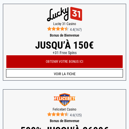
Lucky 31 Casino
4.4
(
167
)
Bonus de Bienvenue
JUSQU’À 150€
+31 Free Spins
OBTENIR VOTRE BONUS ICI
VOIR LA FICHE
Felicebet Casino
4.6
(
125
)
Bonus de Bienvenue