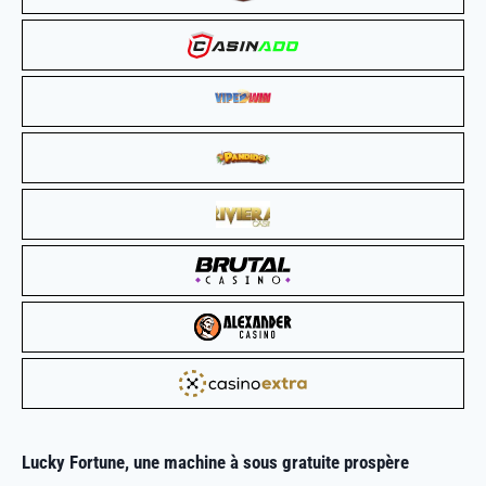
Lucky Fortune, une
machine à sous gratuite
prospère