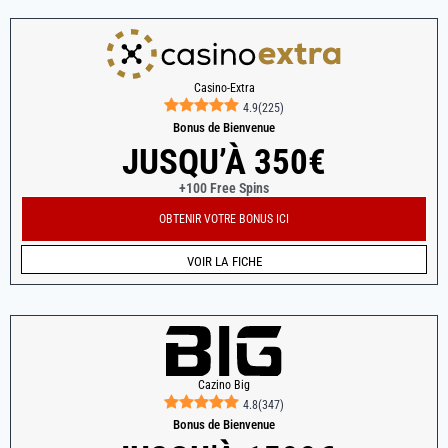
Casino-Extra
4.9
(
225
)
Bonus de Bienvenue
JUSQU’À 350€
+100 Free Spins
OBTENIR VOTRE BONUS ICI
VOIR LA FICHE
Cazino Big
4.8
(
347
)
Bonus de Bienvenue