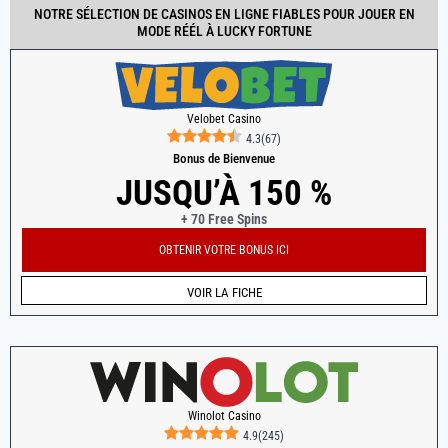
NOTRE SÉLECTION DE CASINOS EN LIGNE FIABLES POUR JOUER EN
MODE RÉÉL À LUCKY FORTUNE
Velobet Casino
4.3
(
67
)
Bonus de Bienvenue
JUSQU’À 150 %
+ 70 Free Spins
OBTENIR VOTRE BONUS ICI
VOIR LA FICHE
Winolot Casino
4.9
(
245
)