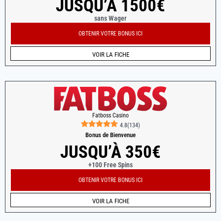
JUSQU’À 1500€
sans Wager
OBTENIR VOTRE BONUS ICI
VOIR LA FICHE
Fatboss Casino
4.8
(
134
)
Bonus de Bienvenue
JUSQU’À 350€
+100 Free Spins
OBTENIR VOTRE BONUS ICI
VOIR LA FICHE