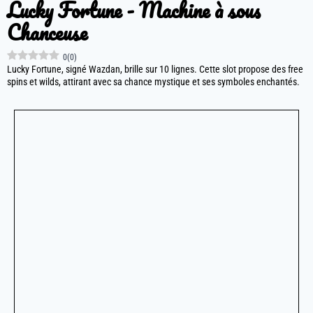
Lucky Fortune - Machine à sous
Chanceuse
0
(
0
)
Lucky Fortune, signé Wazdan, brille sur 10 lignes. Cette slot propose des free
spins et wilds, attirant avec sa chance mystique et ses symboles enchantés.