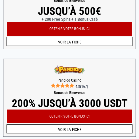
Bonus de Bienvenue
JUSQU’À 500€
+ 200 Free Spins + 1 Bonus Crab
OBTENIR VOTRE BONUS ICI
VOIR LA FICHE
Pandido Casino
4.8
(
167
)
Bonus de Bienvenue
200% JUSQU’À 3000 USDT
OBTENIR VOTRE BONUS ICI
VOIR LA FICHE