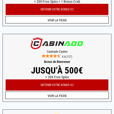
+ 200 Free Spins + 1 Bonus Crab
OBTENIR VOTRE BONUS ICI
VOIR LA FICHE
Casinado Casino
4.6
(
157
)
Bonus de Bienvenue
JUSQU’À 500€
+ 200 Free Spins
OBTENIR VOTRE BONUS ICI
VOIR LA FICHE