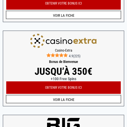
OBTENIR VOTRE BONUS ICI
VOIR LA FICHE
Casino-Extra
4.9
(
225
)
Bonus de Bienvenue
JUSQU’À 350€
+100 Free Spins
OBTENIR VOTRE BONUS ICI
VOIR LA FICHE