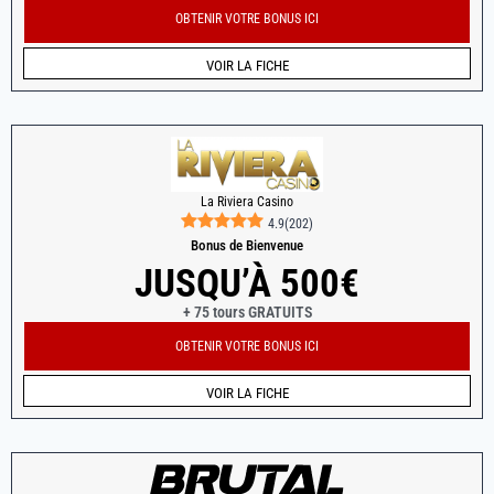
OBTENIR VOTRE BONUS ICI
VOIR LA FICHE
La Riviera Casino
4.9
(
202
)
Bonus de Bienvenue
JUSQU’À 500€
+ 75 tours GRATUITS
OBTENIR VOTRE BONUS ICI
VOIR LA FICHE