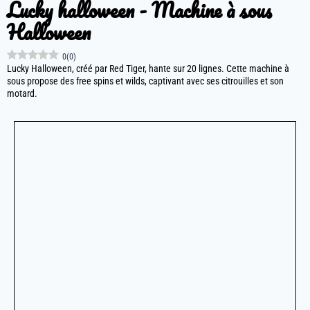
Lucky halloween - Machine à sous
Halloween
0
(
0
)
Lucky Halloween, créé par Red Tiger, hante sur 20 lignes. Cette machine à
sous propose des free spins et wilds, captivant avec ses citrouilles et son
motard.