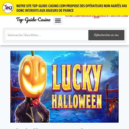
VOTRE COMPARATEUR DE CASINOS ET JEUX EN LIGNE
2026
CASINOS EN LIGNE
JEUX GRATUITS
GUIDE CASINOS
Rechercher un Jeu