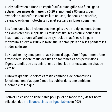
Lucky halloween diffuse un esprit festif sur une grille 5×3 à 20 lignes
actives. Les mises démarrent à 0,20 et montent à 80 unités. Les
symboles distinctifs?: citrouilles lumineuses, chapeaux de sorcière,
gâteaux, wilds en moto-chats noirs et scatters en lunes souriantes.
Les fonctionnalités incluent des free spins avec multiplicateurs, bonus
des wilds étendus sur plusieurs rouleaux, tirelires citrouille pour gains
instantanés et tours aléatoires de symboles mystérieux. Le gain
maximum s’élève à 1200x la mise sur un écran plein de wilds pendant les
modes spéciaux.
La volatilité moyenne permet aux bonus d’apparaître fréquemment. Une
atmosphère sonore marie des rires de fantômes et des percussions
légères, tandis que des animations de feuilles mortes scandent chaque
victoire.
L’univers graphique coloré et festif, combiné à de nombreuses
fonctionnalités, s’adapte à tous les publics dans une ambiance
automnale et ludique.
Trouver un casino en ligne fiable pour jouer en mode réél, visitez notre
sélection des
meilleurs casinos en ligne fiables
en 2026