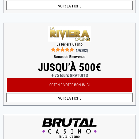
VOIR LA FICHE
La Riviera Casino
4.9
(
202
)
Bonus de Bienvenue
JUSQU’À 500€
+ 75 tours GRATUITS
OBTENIR VOTRE BONUS ICI
VOIR LA FICHE
Brutal Casino