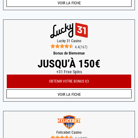
VOIR LA FICHE
Lucky 31 Casino
4.4
(
167
)
Bonus de Bienvenue
JUSQU’À 150€
+31 Free Spins
OBTENIR VOTRE BONUS ICI
VOIR LA FICHE
Felicebet Casino