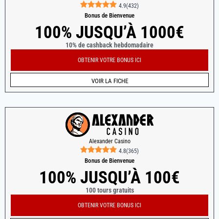
4.9
(
432
)
Bonus de Bienvenue
100% JUSQU’À 1000€
10% de cashback hebdomadaire
OBTENIR VOTRE BONUS ICI
VOIR LA FICHE
Alexander Casino
4.8
(
365
)
Bonus de Bienvenue
100% JUSQU’À 100€
100 tours gratuits
OBTENIR VOTRE BONUS ICI