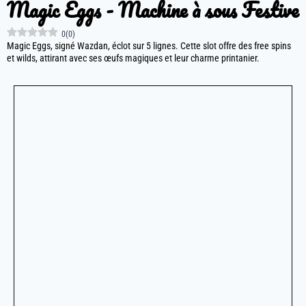
Magic Eggs - Machine à sous Festive
0
(
0
)
Magic Eggs, signé Wazdan, éclot sur 5 lignes. Cette slot offre des free spins
et wilds, attirant avec ses œufs magiques et leur charme printanier.