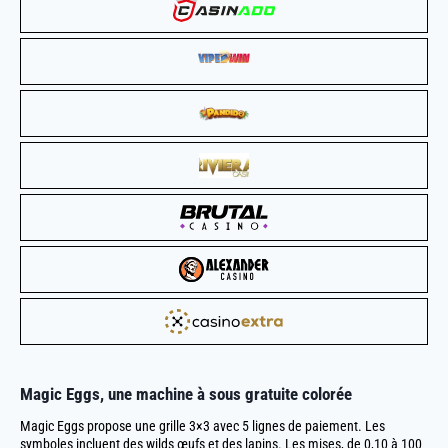
Magic Eggs, une
machine à sous gratuite
colorée
Magic Eggs propose une grille 3×3 avec 5 lignes de paiement. Les
symboles incluent des wilds œufs et des lapins. Les mises, de 0,10 à 100