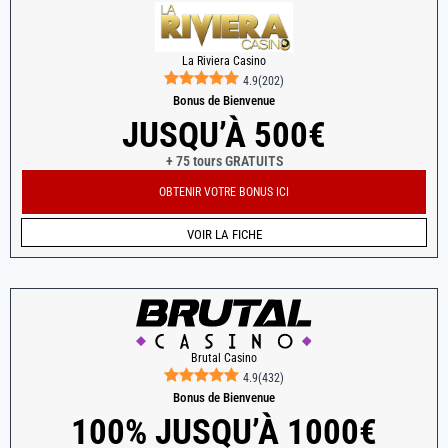
La Riviera Casino
4.9
(
202
)
Bonus de Bienvenue
JUSQU’À 500€
+ 75 tours GRATUITS
OBTENIR VOTRE BONUS ICI
VOIR LA FICHE
Brutal Casino
4.9
(
432
)
Bonus de Bienvenue
100% JUSQU’À 1000€