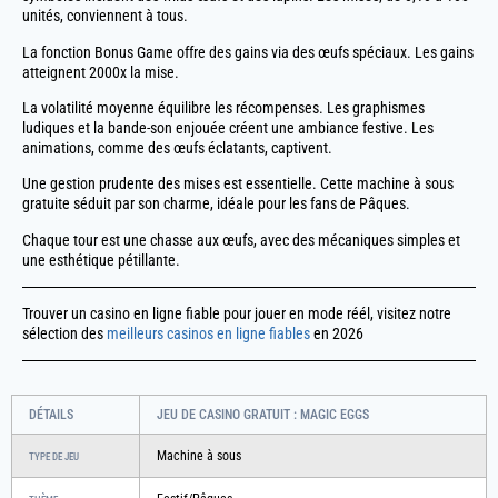
unités, conviennent à tous.
La fonction Bonus Game offre des gains via des œufs spéciaux. Les gains
atteignent 2000x la mise.
La volatilité moyenne équilibre les récompenses. Les graphismes
ludiques et la bande-son enjouée créent une ambiance festive. Les
animations, comme des œufs éclatants, captivent.
Une gestion prudente des mises est essentielle. Cette machine à sous
gratuite séduit par son charme, idéale pour les fans de Pâques.
Chaque tour est une chasse aux œufs, avec des mécaniques simples et
une esthétique pétillante.
Trouver un casino en ligne fiable pour jouer en mode réél, visitez notre
sélection des
meilleurs casinos en ligne fiables
en 2026
DÉTAILS
JEU DE CASINO GRATUIT : MAGIC EGGS
Machine à sous
TYPE DE JEU